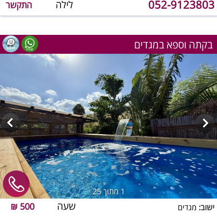
052-9123803
לילה
התקשר
בקתה וספא במגדים
1
מתוך 25
שעה
500 ₪
ישוב:
מגדים