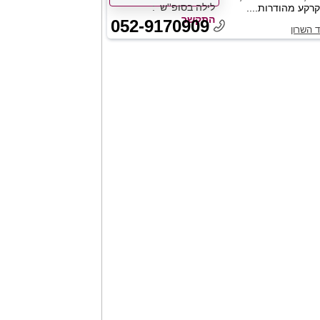
לילה בסופ''ש
קרקע מהודרות....
התקשר
052-9170909
ד השרון