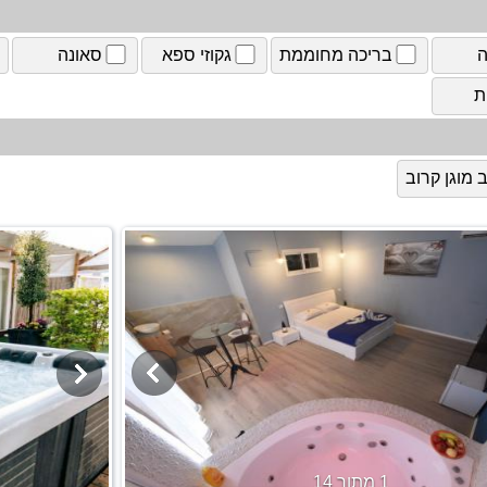
ה
בריכה מחוממת
גקוזי ספא
סאונה
ת
מוגן קרוב
1 מתוך 14