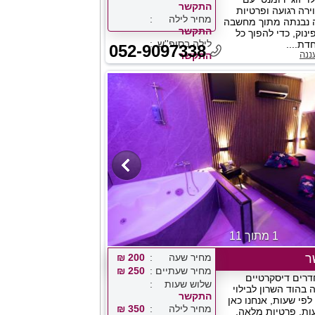
התקשר
ירה רגועה ופרטיות
מחיר לילה
ה נבנתה מתוך מחשבה
התקשר
ינוק, כדי להפוך כל
לילה בסופ''ש
דת....
052-9097338
ננה
התקשר
1 מתוך 11
ר
מחיר שעה
200 ₪
מחיר שעתיים
250 ₪
דרים דיסקרטיים
שלוש שעות
בהוד השרון לבילוי
התקשר
לפי שעות, אנחנו כאן
מחיר לילה
350 ₪
ותכם 24 שעות, פרטיות מלאה,