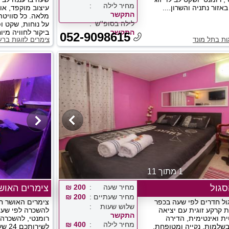
מחיר לילה
אזור נתניה והשרון....
עיצוב מוקפד, אוו
התקשר
מלאה. כל סוויט
לילה בסופ''ש
על נוחות, שקט ופ
התקשר
ביקור לחוויה מיוח
052-9098615
גות בתל מונד
צימרים לזוגות ברע
1 מתוך 11
גול
מחיר שעה
200 ₪
צימרים האוש
מחיר שעתיים
200 ₪
ל חדרים לפי שעה בכפר
צימרים האושר ח
שלוש שעות
ת קרקע זוגית עם יציאה
להשכרה לפי שעה 
התקשר
ית ואינטימית, הדירה
רומנטי, להשכרה 
מחיר לילה
400 ₪
שלמות, נקייה ומטופחת,
לשיר