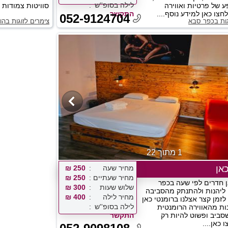
לילה בסופ''ש
 של פרטיות ואווירה
סוויטות צמודות 
צו כאן למידע נוסף....
התקשר
052-9124704
גות בכפר סבא
צימרים לזוגות בהו
1 מתוך 22
אן
מחיר שעה
250 ₪
מחיר שעתיים
250 ₪
ן חדרים לפי שעה בכפר
שלוש שעות
300 ₪
 ליהנות ולהתנתק מהסביבה
מחיר לילה
400 ₪
לזמן קצר אצלנו ברומנטי כאן
לילה בסופ''ש
נות מהאווירה הרומנטית
ביב ופשוט להיות רק
התקשר
 כאן....