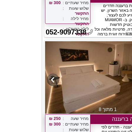
מחיר שעתיים
300 ₪
וויטות ברעננה חדרים
שלוש שעות
באזור השרון. יש
התקשר
ע לכם לעצור,
מחיר לילה
להתנתק ולהתפנק. ב- MIAMOR
התקשר
וטיק חדשות
לילה בסופ''ש
ה, פרטיות מלאה וכל
052-9097338
ננה
ת אירוח זוגית ברמה
התקשר
1 מתוך 8
ה ברעננה
מחיר שעה
250 ₪
מחיר שעתיים
300 ₪
עננה - חדרים לפי
שלוש שעות
י זוגי רומנטי עם