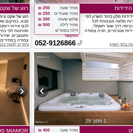
הידידות
מחיר שעה
250 ₪
רגע של שקט
מחיר שעתיים
250 ₪
דידות מלון בהוד השרון לפי
רגע של שקט צימ
שלוש שעות
300 ₪
יות מלאה מובטחת לכל
סבא, במיקום שקט
מחיר לילה
500 ₪
כניסה דרך שער חשמלי,
לכם אירוח רומנט
לילה בסופ''ש
רות אנונימיים, חניה צמודה
וסוויטות לפי בחי
התקשר
ומעוצבים. שירות
צמודה במחירים א
052-9126866
ות בהוד השרון
צימרים לזוגות בכ
1 מתוך 29
יט
מחיר שעה
400 ₪
MIAMOR סוויטות ברעננה