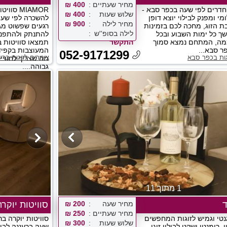
מחיר שעתיים
400 ₪
ט חדרים לפי שעה בכפר סבא -
MIAMOR ס
שלוש שעות
400 ₪
י ומפנק לבילוי יוצא דופן
להשכרה לפי שעה 
מחיר לילה
900 ₪
בת הזוג, מחכה לכם בזמינות
רגעים שפשוט מגי
לילה בסופ''ש
ך כל ימות השבוע ובכל
מה, המתחם נמצא סמוך
התקשר
תמצאו סוויטות ב
ר סבא...
המעוצבות בקפיד
052-9171299
גות בכפר סבא
צימרים לזוגות ברע
מה שצריך לחוויי
גבוהה....
1 מתוך 11
מחיר שעה
200 ₪
סוויטות יוקר
מחיר שעתיים
250 ₪
נטי וגמיש לזוגות המחפשים
סוויטות יוקרה בר
שלוש שעות
300 ₪
 רומנטי ושקט לבילוי זוגי
שעה ברעננה לבילו