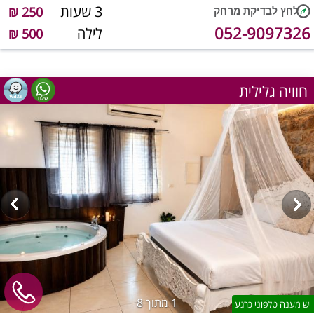
3 שעות
250 ₪
052-9097326
לילה
500 ₪
חוויה גלילית
1
מתוך 8
יש מענה טלפוני כרגע