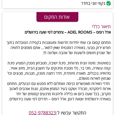
גקוזי זוגי בחדר
אודות המקום
תיאור כללי
אדל רומס – ADEL ROOMS – צימרים לפי שעה בירושלים
מתחם קסום ובו שתי יחידות חדשות ומעוצבות בקפידה הטובלות בתוך
חורש ירוק טבעי, באווירה רומנטית שאין לתאר... אתם מוזמנים לחוויה
של שכרון חושים ולשעות של אהבה ושלווה !!!
בסוויטות: מיטה זוגית מרווחת, פינת ישיבה, מטבחון מפנק המציע פינת
קפה עשירה, מיני בר, כלי מטבח ופינוקים על חשבון הבית, מיזוג אוויר,
טלוויזיה בכבלים, תאורה מיוחדת, חדר רחצה מפנק, מגבות, סבונים וכל
שנחוץ לאירוח מושלם..
חדרי האירוח מאפשרים כניסה ושתלום ללא מפגש עם הבעלים, מתחם
אירוח דיסקרטי, מבודד ושקט בעיר המזמין אתכם, זוגות אוהבים לאהוב
מקרוב, בכל שעה ביום או בלילה וליהנות מרגעים קסומים של יחד
באווירה ירושלמית יוצאת דופן. אדל רומס – חדרים לפי שעה בירושלים.
התקשר עכשיו ל:
052-9788323