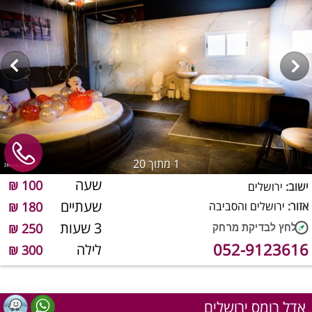
1
מתוך 20
שעה
100 ₪
ישוב:
ירושלים
שעתיים
אזור:
ירושלים והסביבה
180 ₪
3 שעות
250 ₪
052-9123616
לילה
300 ₪
אדל רומס ירושלים