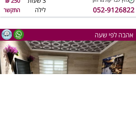
3 שעות
250 ₪
052-9126822
לילה
התקשר
אהבה לפי שעה
1
מתוך 4
שעה