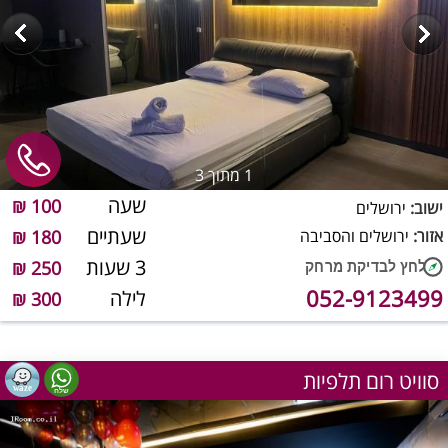
1
מתוך 3
שעה
100 ₪
ישוב:
ירושלים
שעתיים
אזור:
ירושלים והסביבה
180 ₪
3 שעות
250 ₪
052-9123499
לילה
300 ₪
סוויט רום תלפיות