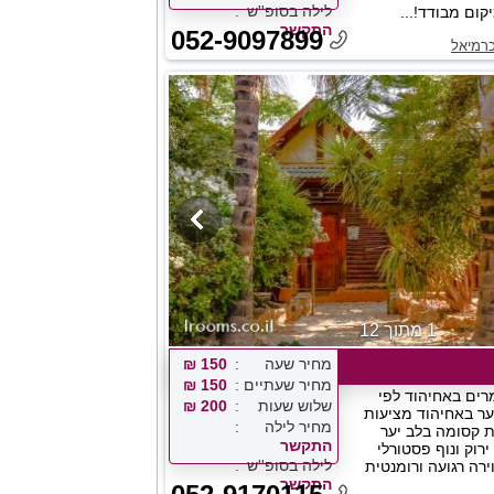
לילה בסופ''ש
קום מבודד!...
התקשר
052-9097899
כרמיאל
1 מתוך 12
מחיר שעה
150 ₪
מחיר שעתיים
150 ₪
רים באחיהוד לפי
שלוש שעות
200 ₪
ער באחיהוד מציעות
מחיר לילה
ית קסומה בלב יער
התקשר
רוק ונוף פסטורלי
לילה בסופ''ש
ירה רגועה ורומנטית
התקשר