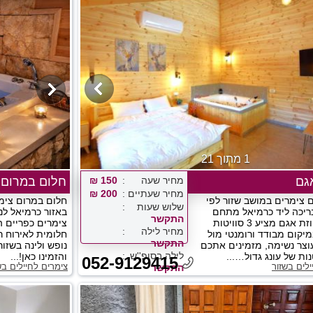
1 מתוך 21
גם
מחיר שעה
150 ₪
חלום במרום
מחיר שעתיים
200 ₪
 צימרים במושב שזור לפי
חלום במרום צימר
שלוש שעות
יכה ליד כרמיאל מתחם
התקשר
הנופש אחוזת אגם מציע 3 סוויטות
צימרים כפריים ה
מחיר לילה
מיקום מבודד ורומנטי מול
חלומית לאירוח ר
התקשר
עוצר נשימה, מזמינים אתכם
נופש ולינה בשזור
לילה בסופ''ש
ות של עונג גדול…...
והזמינו כאן!...
052-9129415
ילים בשזור
צימרים לחיילים בש
התקשר