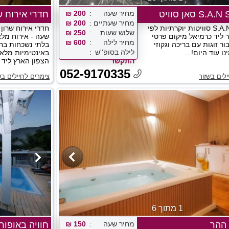
S סאן סוויט
מחיר שעה
200 ₪
חדרי אירוח ש
מחיר שעתיים
200 ₪
S.A.N SUITES סוויטות יוקרתיות לפי
חדרי אירוח שרון 
שלוש שעות
250 ₪
 ליד כרמיאל מיקום פרטי
שעה - אירוח מלא
מחיר לילה
600 ₪
ר זוגות עם בריכה וגקוזי
בלתי נשכחות בח
לילה בסופ''ש
ו עוד היום!...
באינטימיות מלאה
התקשר
הצפון הארץ ליד כ
052-9170335
ילים בשזור
צימרים לחיילים בש
1 מתוך 6
ההר
מחיר שעה
150 ₪
חוויה באופור