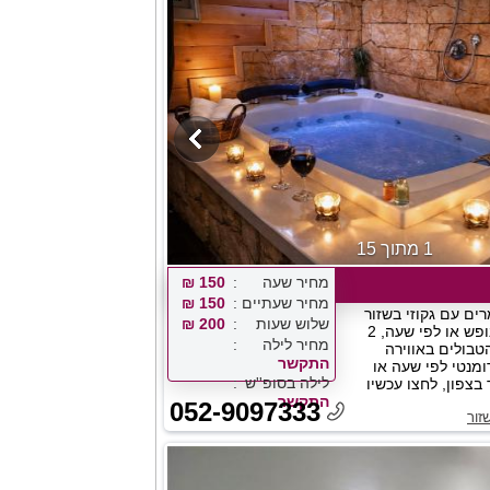
1 מתוך 15
מחיר שעה
150 ₪
מחיר שעתיים
150 ₪
ים עם גקוזי בשזור
שלוש שעות
200 ₪
באזור כרמיאל לנופש או לפי שעה, 2
מחיר לילה
טבולים באווירה
התקשר
ומנטי לפי שעה או
לילה בסופ''ש
 בצפון, לחצו עכשיו
התקשר
052-9097333
זור