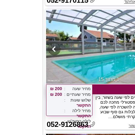
052-9170115
חיהוד
1 מתוך 15
מחיר שעה
200 ₪
מחיר שעתיים
200 ₪
ם לפי שעה בשזור, בין
שלוש שעות
פסטורלי מחכה לכם
התקשר
 להשכרה לפי שעה,
מחיר לילה
לבלות גם סוף שבוע
התקשר
קרתי מושלם....
לילה בסופ''ש
052-9126863
זור
התקשר