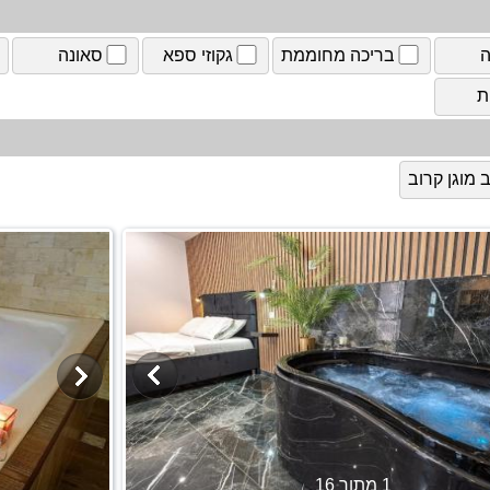
ה
בריכה מחוממת
גקוזי ספא
סאונה
ת
מוגן קרוב
1 מתוך 16