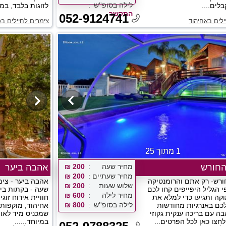
לילה בסופ''ש
ים....
לזוגות בלבד, במי
התקשר
052-9124741
ילים באחיהוד
צימרים לחיילים ב
1 מתוך 25
החורש
מחיר שעה
200 ₪
אהבה ביער
מחיר שעתיים
200 ₪
רש- רק אתם והרומנטיקה
אהבה ביער - צימ
שלוש שעות
200 ₪
י הגליל היפייפים קחו לכם
שעה - בקתות בי
מחיר לילה
600 ₪
קה ותגיעו כדי למלא את
חוויית אירוח זוג
לילה בסופ''ש
800 ₪
לכם באנרגיות מחודשות
אחיהוד, מוקפות י
בה עם בריכה ענקית גקוזי
שמכניס מיד לאוו
לחצו כאן לכל הפרטים...
במיוחד......