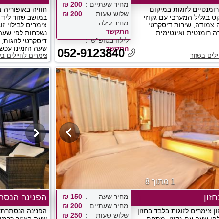
מחיר שעתיים
200 ₪
רומנטיים לזוגות במיקום
חוויה באופוריה 
שלוש שעות
200 ₪
ט בגליל המערבי עם גקוזי
במושב שזור ליד
מחיר לילה
ה צמודה, שירות דיסקרטי
צימרים לבילוי זו
התקשר
רה רומנטית ואינטימית
נשכחות לפי שעה 
לילה בסופ''ש
.
דיסקרטי לזוגות,
התקשר
שעה הזמינו עכשיו
052-9123840
ילים בשזור
צימרים לחיילים בש
1 מתוך 8
זון
מחיר שעה
150 ₪
הפנינה הנסת
מחיר שעתיים
200 ₪
 צימרים לזוגות בלבד בחזון
הפנינה הנסתרת 
שלוש שעות
250 ₪
לפי שעה עם גקוזי, מתחם
שעה באזור כרמי