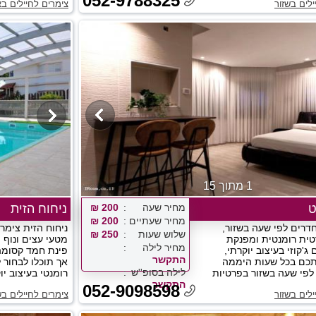
052-9788325
ילים בשזור
צימרים לחיילים בא
1 מתוך 15
ט
מחיר שעה
200 ₪
ניחוח הזית
מחיר שעתיים
200 ₪
 חדרים לפי שעה בשזור,
ניחוח הזית צימרי
שלוש שעות
250 ₪
טית רומנטית ומפנקת
מטעי עצים ונוף 
מחיר לילה
ג'קוזי בעיצוב יוקרתי,
פינת חמד קסומה
התקשר
תכם בכל שעות היממה
אך תוכלו לבחור 
לילה בסופ''ש
י לפי שעה בשזור בפרטיות
רומנטי בעיצוב יו
התקשר
052-9098598
ילים בשזור
צימרים לחיילים בש