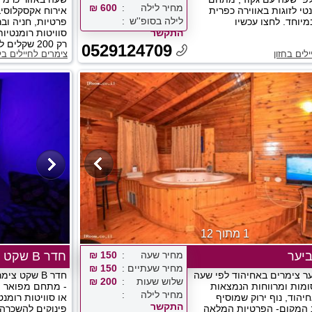
מחיר לילה
600 ₪
טי לזוגות באווירה כפרית
אירוח אקסקלוסיבי
לילה בסופ''ש
מיוחד. לחצו עכשיו
פרטיות, חניה וב
התקשר
סוויטות רומנטיו
רק 200 שקלים לזוג!...
0529124709
לים בחזון
צימרים לחיילים בל
1 מתוך 12
יער
מחיר שעה
150 ₪
חדר B שקט
מחיר שעתיים
150 ₪
ר צימרים באחיהוד לפי שעה
חדר B שקט 
שלוש שעות
200 ₪
מות ומרווחות הנמצאות
- מתחם מפואר ה
מחיר לילה
יהוד, נוף ירוק שמוסיף
או סוויטות רומנטי
התקשר
ב המקום- הפרטיות המלאה
פינוקים להשכרה