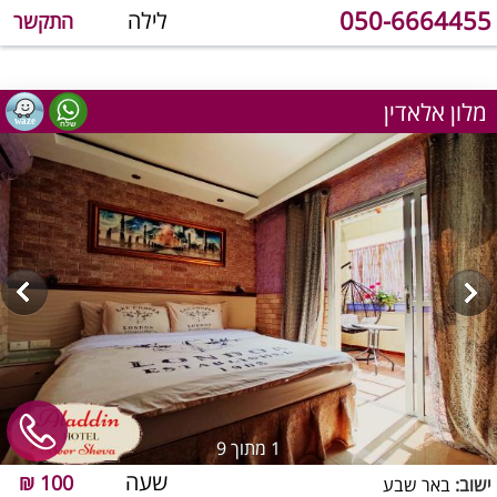
050-6664455
לילה
התקשר
מלון אלאדין
1
מתוך 9
שעה
100 ₪
ישוב:
באר שבע