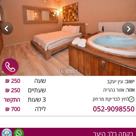
1
מתוך 16
שעה
250 ₪
ישוב:
עין יעקב
שעתיים
אזור:
אזור נהריה
250 ₪
3 שעות
התקשר
052-9098550
לילה
700 ₪
בקתה בלב היער