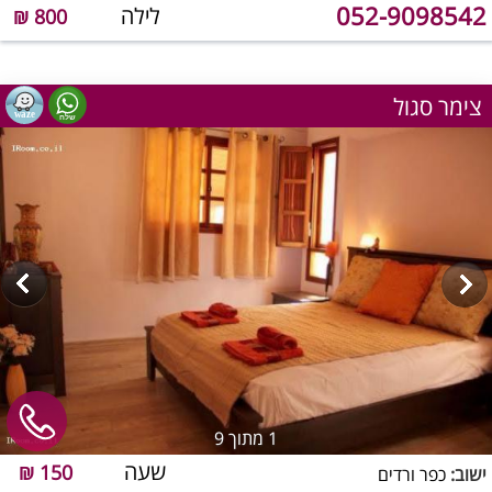
052-9098542
לילה
800 ₪
צימר סגול
1
מתוך 9
שעה
150 ₪
ישוב:
כפר ורדים