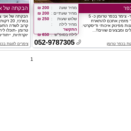
פר
מחיר שעה
200 ₪
הבקתה של אנ
מחיר שעתיים
200 ₪
צימר בכפר- צימר בכפר טרומן כ- 5
הבקתה של אני צ
שלוש שעות
250 ₪
 מזמין אתכם להתארח
במרכז, 0
מחיר לילה
נות מפינוק איכותי ודיסקרטי.
קרוב לשדה התעופ
התקשר
ים ומבצעים שווים!!...
טרומן -תוכלו לי
לילה בסופ''ש
650 ₪
יוקרתיות, ייחודיו
052-9787305
גות בכפר טרומן
צימרים לזוגות בכפ
1