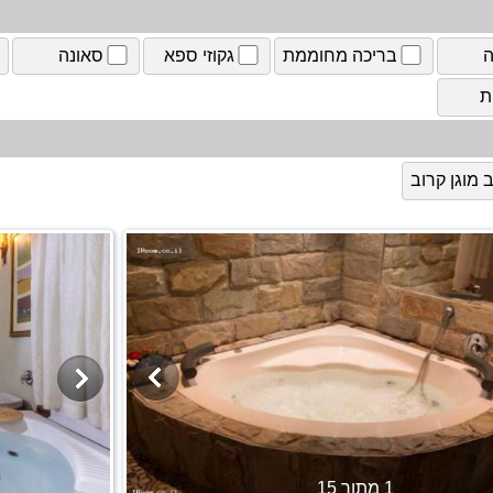
ה
בריכה מחוממת
גקוזי ספא
סאונה
ת
מוגן קרוב
1 מתוך 15