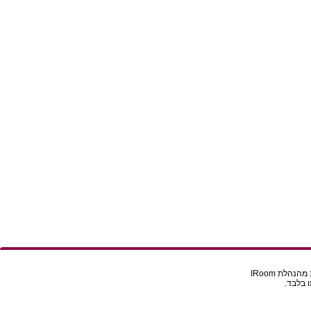
הלת IRoom
 בלבד.