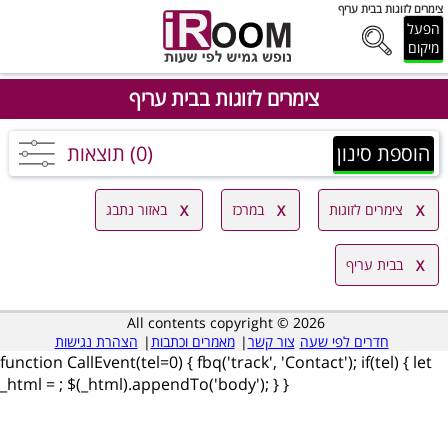
צימרים לזוגות בבית עריף
הפעל
מיקום
צימרים לזוגות בבית עריף
הוספת סינון
(0) תוצאות
צימרים לזוגות
במרכז
באזור נתבג
בבית עריף
All contents copyright © 2026
חדרים לפי שעה
צור קשר
|
מאמרים וכתבות
|
הצהרת נגישות
function CallEvent(tel=0) { fbq('track', 'Contact'); if(tel) { let
_html =
; $(_html).appendTo('body'); } }