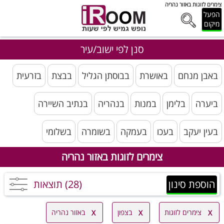
צימרים לזוגות באזור נהריה
הפעל
מיקום
סנן לפי ישוב/עיר
באבן מנחם
באושרת
בבוסתן הגליל
בבצת
בזרעית
ביערה
בלימן
במנות
בנהריה
בנתיב השיירה
בעין יעקב
בעכו
בעמקה
בשומרה
בשלומי
צימרים לזוגות באזור נהריה
הוספת סינון
(28) תוצאות
צימרים לזוגות
בצפון
באזור נהריה