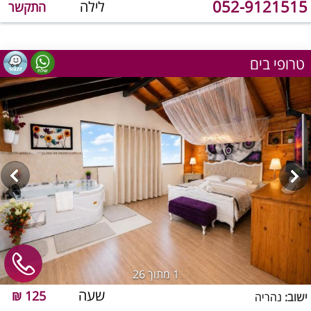
052-9121515
לילה
התקשר
טרופי בים
1
מתוך 26
שעה
125 ₪
ישוב:
נהריה