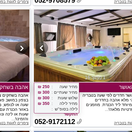
052-9708579
גות בטבריה
צימרים לזוגות בפו
1 מתוך 16
אושר
מחיר שעה
250 ₪
אהבה בשחקי
מחיר שעתיים
300 ₪
שר חדרים לפי שעה בטבריה
אהבה בשחקים צי
שלוש שעות
300 ₪
וגי מלא אהבה בחדרים
בצפון במושב פור
מחיר לילה
350 ₪
יוחד ליד הכנרת. מוזמנים
שעה או לנופש, 
לילה בסופ''ש
רטיות מלאה!...
באזור הכנרת עם 
התקשר
שעות או לינה ונו
והזמינו!...
052-9172112
גות בטבריה
צימרים לזוגות בטב