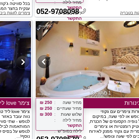
מחיר לילה
בכל סוויטה ג'קוז
התקשר
ענקית בחצר המת
052-9708098
גות בטבריה
לילה בסופ''ש
צימרים לזוגות ביב
התקשר
1 מתוך 18
נורות
מחיר שעה
250 ₪
צימר love ליד טבריה
מחיר שעתיים
250 ₪
רות צימרים עם גקוזי
צימר ove
שלוש שעות
300 ₪
ופש או לפי שעה, במיקום
נווה עובד באזור
מחיר לילה
 נופיה הקסומים של הכנרת,
לנופש - שתי סוו
התקשר
טיק רומנטיות או צימרים
המותאמות לבילוי
לילה בסופ''ש
רית עם גקוזי מפנק לאירוח
לנופש על בסיס ל
ים לפי שעה ונופש!...
התקשר
נוסף!...