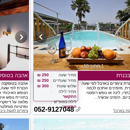
1 מתוך 10
בכנרת
מחיר שעה
250 ₪
אהבה בטוסק
מחיר שעתיים
250 ₪
נרת צימרים בארבל לפי שעה
אהבה בטוסקנה צ
שלוש שעות
300 ₪
רת, מזמינים אתכם לכמה
הכנרת לפי שעה,
מחיר לילה
רו, לינה או נופש רומנטי.
הנופש האיכותי 
התקשר
ום, הזמינו עכשיו!...
בחוויית נופש אי
לילה בסופ''ש
מלאה על דיסקרט
התקשר
ופרטיות מוחלטת!
052-9127048
גות בארבל
צימרים לזוגות ביב