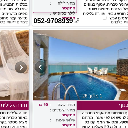
מחיר לילה
העיר טבריה, עטוף בנופים
בכלנית המציע זו
התקשר
ל הכנרת מזוויות שונות,
שזכו לעיצוב מדוי
לילה בסופ''ש
חורש טבעי ואווירה גלילית
נופים מרשימים 
זמינו עכשיו!...
התקשר
נסיעה קצר מחופי
052-9708939
גות בלבנים
צימרים לזוגות בכל
1 מתוך 26
נוף
מחיר שעה
90 ₪
חוויה גלילית
מחיר שעתיים
ף סוויטות עם גקוזי בטבריה
חוויה גלילית חד
התקשר
 לנופש או לפי שעה, מתחם
באזור טבריה וה
שלוש שעות
ושקע ומפואר הממוקם בקו
מציע מספר בקתו
התקשר
ראשון לכנרת. החל מ 90 שקלים, לחצו
בעיצוב וקונספט 