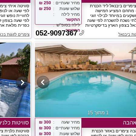
מחיר שעתיים
250 ₪
צימרים ביבנאל ליד הכנרת
סוויטה איתי צימ
שלוש שעות
250 ₪
- מתחם המציע חמישה
לפי שעה או לנופ
מחיר לילה
קעים במיוחד לבילוי זוגי
לחוויית נופש זוג
התקשר
לתי נשכח להשכרה לפי שעה
לפי שעה בצפון ל
לילה בסופ''ש
אל בצפון הארץ בדיסקרטיות
כפרית מלאת אהבה
התקשר
052-9097367
ות ביבנאל
צימרים לזוגות בכח
1 מתוך 15
אהבה
מחיר שעה
300 ₪
סוויטות כלני
מחיר שעתיים
300 ₪
בה צימרים באזור הכנרת
סוויטות כלנית צי
שלוש שעות
300 ₪
גקוזי לפי שעה או לנופש,
הכנרת לפי שעה,