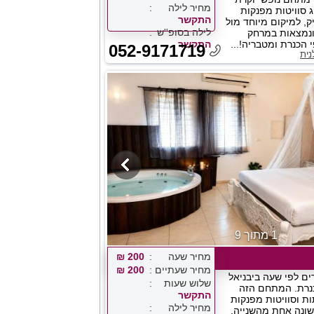
מחיר לילה
ג סוויטות מפנקות
התקשר
ק, למיקום מיוחד מול
לילה בסופ''ש
ונמצאות במרחק
 הכנרת ומטבריה!...
התקשר
052-9171719
נית
1 מתוך 9
מחיר שעה
200 ₪
מחיר שעתיים
200 ₪
רים לפי שעה ביבניאל
שלוש שעות
כנרת. המתחם הזה
התקשר
ת וסוויטות מפנקות
מחיר לילה
שונה אחת מהשנייה,