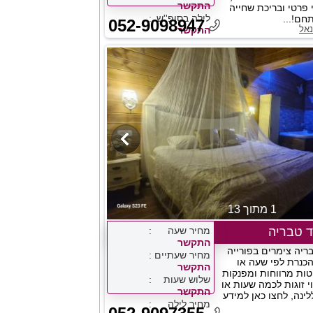
התקשר
י פרטי ובריכת שחייה
לילה בסופ''ש
חם!...
052-9098947
נאל
התקשר
1 מתוך 13
מחיר שעה
התקשר
l ליד טבריה צימרים בפורייה
מחיר שעתיים
 הכנרת לפי שעה או
התקשר
יטות מרווחות ומפנקות
שלוש שעות
 זוגות לכמה שעות או
התקשר
לינה, לחצו כאן למידע
מחיר לילה