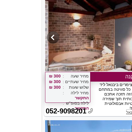
התקשר
1 מתוך 25
נה
מחיר שעה
300 ₪
מחיר שעתיים
300 ₪
ימרים ביבנאל ליד
שלוש שעות
300 ₪
 כל סוויטה במתחם
מחיר לילה
הזה תזכה אתכם
התקשר
כותית תוך שמירה
לילה בסופ''ש
יות אבסולוטית
...
התקשר
052-9098201
נאל