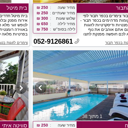
תבור
מחיר שעה
250 ₪
בית מיטל
מחיר שעתיים
250 ₪
ור צימרים בכפר תבור לפי
בית מיטל חדרים 
שלוש שעות
300 ₪
2 מקומות מדהימים בכפר תבור -
אירוח מפנק ובל
מחיר לילה
650 ₪
מנטיות ודיסקרטיות לזוגות
לנופש זוגי מלא ח
לילה בסופ''ש
750 ₪
ם אתם אוהבים את נוף
באווירה רומנטית
 לכם חופשה מפנקת לחצו
בפרטיות מלאה ל
052-9126861
גות בכפר תבור
צימרים לזוגות בטב
1 מתוך 38
ח
מחיר שעה
250 ₪
סוויטה איתי