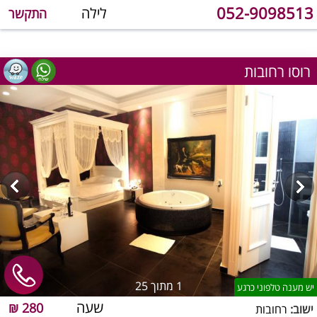
052-9098513
לילה
התקשר
רוסו רחובות
1
מתוך 25
יש מענה טלפוני כרגע
שעה
280 ₪
ישוב:
רחובות