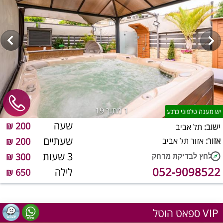
1
מתוך 19
יש מענה טלפוני כרגע
שעה
200 ₪
ישוב:
תל אביב
שעתיים
אזור:
אזור תל אביב
200 ₪
3 שעות
300 ₪
052-9098522
לילה
650 ₪
ספאט הוטל VIP