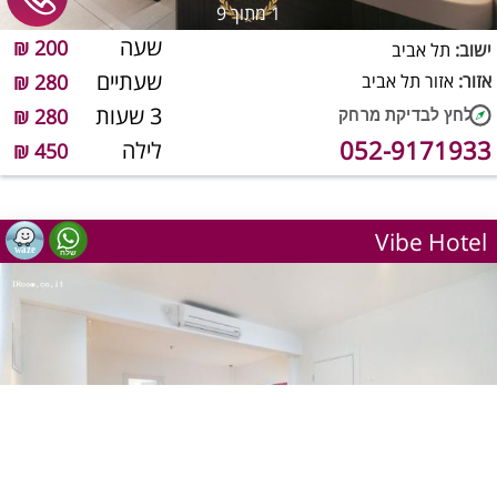
1
מתוך 9
שעה
200 ₪
ישוב:
תל אביב
שעתיים
אזור:
אזור תל אביב
280 ₪
3 שעות
280 ₪
052-9171933
לילה
450 ₪
Vibe Hotel