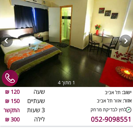
1
מתוך 4
שעה
120 ₪
ישוב:
תל אביב
שעתיים
אזור:
אזור תל אביב
150 ₪
3 שעות
התקשר
052-9098551
לילה
300 ₪