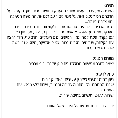
מפרט:
הסוויטה מעוצבת בעיצוב ייחודי המעניק תחושת מרחב תוך הקפדה על
הדברים הכי קטנים וזאת על מנת ליצור עבורכם את החופשה הנעימה
והמוצלחת ביותר...
מיטת אפריון גדולה עם מזרן אורטופדי, ג'קוזי זוגי בחדר, פינת ישיבה
מפנקת מול מסך 46 אינץ' אשר מחובר למגוון ערוצים, מטבחון מאובזר
עם מקרר, פינת קפה, מגוון חטיפים, מים מינרליים וחלב טרי, חדר רחצה
עם מקלחת, שירותים, מגבות רכות וכלי טואלטיקה, מיזוג אוויר ורשת
אינטרנט אלחוטית.
מתחם חיצוני:
יציאה לחצר מרשימה הכוללת ריהוט גן יוקרתי ונוף מרהיב.
כדאי לדעת:
ניתן להזמין מארזי פיקניק עשירים ומארזי קינוחים
אורחי המתחם ייהנו מחנייה צמודה ופרטית, אירוח ללא מפגש עם
המארחים
שירות 24/7 ותשלום בתיבת שירות.
יחידה חדשה ורומנטית על הים - שאלו אותנו