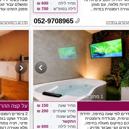
מחיר לילה
600 ₪
רטיות מלאה, עם מגוון
ומושלם עבור זוגו
לילה בסופ''ש
700 ₪
ווירה רומנטית במיוח...
מפנק הזמינו עוד 
052-9708965
קרטיים בחדרה
חדרים דיסקרטיים 
1 מתוך 8
מחיר שעה
150 ₪
על קצה ההר
מחיר שעתיים
200 ₪
רים לפי שעה בחיפה, יחידת
2 צימרים רומנטי
שלוש שעות
נטימית, מבודדת ורומנטית
מבודד ושקט בגלי
התקשר
ם במיקום מעולה בחיפה,
פרטי, חניה צמוד
מחיר לילה
600 ₪
זרמים זוגי ואבזור מדויק -
מלא ואווירה רומ