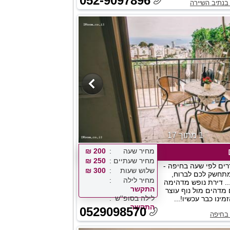
052-9097896
בנתיב השיירה
1 מתוך 17
מחיר שעה
200 ₪
מחיר שעתיים
250 ₪
רים לפי שעה בחיפה -
שלוש שעות
300 ₪
מתחשק לכם לברוח,
מחיר לילה
. דירת נופש מדהימה
התקשר
מדהים מול נוף עוצר
לילה בסופ''ש
ינו כבר עכשיו!...
התקשר
0529098570
 בחיפה