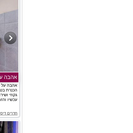
אהבה ע
אהבה על ש
הכנרת בטב
גקוזי ושיר
עכשיו והזמי
חדרים דיסק