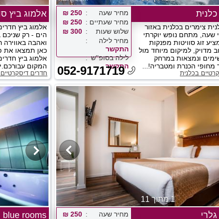
כלנית
מחיר שעה
250 ₪
אלמוג ביץ סוויט
מחיר שעתיים
250 ₪
נית צימרים בכלנית באזור
אלמוג ביץ חדרים
שלוש שעות
300 ₪
 שעה, מתחם נופש יוקרתי
הים - רק שניכם 
מחיר לילה
ציע זוג סוויטות מפנקות
ואהבה באווירה ר
התקשר
ב מדויק, למיקום מיוחד מול
כאן תמצאו את פ
לילה בסופ''ש
ימים ונמצאות במרחק
אלמוג ביץ חדרים
 מחופי הכנרת ומטבריה!...
התקשר
המקום עבורכם.יש
052-9171719
רטיים בכלנית
חדרים דיסקרטיים
1 מתוך 11
גלרי
מחיר שעה
250 ₪
blue rooms