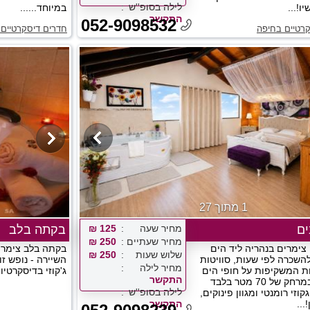
לילה בסופ''ש
ו!...
במיוחד......
התקשר
052-9098532
רטיים בחיפה
חדרים דיסקרטיים 
1 מתוך 27
ים
מחיר שעה
125 ₪
בקתה בלב
מחיר שעתיים
250 ₪
 צימרים בנהריה ליד הים
בקתה בלב צימרי
שלוש שעות
250 ₪
להשכרה לפי שעות, סוויטות
השיירה - נופש ז
מחיר לילה
ות המשקיפות על חופי הים
ג'קוזי בדיסקרטיו
התקשר
הכחולים במרחק של 70 מטר בלבד
לילה בסופ''ש
וזי רומנטי ומגוון פינוקים,
...
התקשר