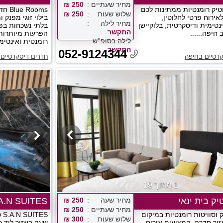
מחיר שעתיים
250 ₪
וטיק רומנטיות ממתינות לכם
Rooms
שלוש שעות
250 ₪
אירוח פרטי לחלוטין,
בילוי זוגי מפנק 
מחיר לילה
נטימית ודיסקרטית, בלוקיישן
בלתי נשכחות בפ
התקשר
חיפה......
הפרעות מיותרות 
לילה בסופ''ש
רומנטית ואינטימי
התקשר
052-9124344
רטיים בחיפה
חדרים דיסקרטיים
1 מתוך 19
יק בית ינאי
מחיר שעה
250 ₪
S.A.N SUITES סאן ס
מחיר שעתיים
250 ₪
 וסוויטות רומנטיות במיקום
ES
שלוש שעות
300 ₪
ור חדרה, המציעים אירוח
שעה בשזור ליד כ