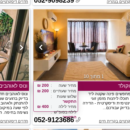
052-9098239
רטיים בנהריה
חדרים דיסקרטיים 
1 מתוך 10
קולד
מחיר שעה
200 ₪
ונוס לאוהבים
מחיר שעתיים
200 ₪
חפשים פינה שקטה ליד
ונוס לאוהבים חד
שלוש שעות
וכלו ליהנות מזמן זוגי
בדיוק ברגעים ש
התקשר
ינטימית ודיסקרטית - הדירה
להתנתק ולאהוב..
מחיר לילה
400 ₪
בדיוק עבורכם...
לפי שעה במיקום 
לילה בסופ''ש
נשימה בחיפה. הזמ
התקשר
052-9123686
רטיים בקריית חיים
חדרים דיסקרטיים