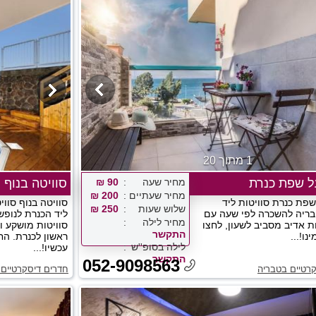
1 מתוך 20
ל שפת כנרת
מחיר שעה
90 ₪
סוויטה בנוף
מחיר שעתיים
200 ₪
פת כנרת סוויטות ליד
סוויטה בנוף סווי
שלוש שעות
250 ₪
ריה להשכרה לפי שעה עם
ליד הכנרת לנופש
מחיר לילה
ות אדיב מסביב לשעון, לחצו
סוויטות מושקע 
התקשר
נו!...
לילה בסופ''ש
עכשיו!...
התקשר
052-9098563
רטיים בטבריה
חדרים דיסקרטיים 