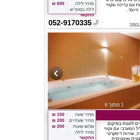
מחיר לילה
600 ₪
ת עם בריכה וגקוזי
לילה בסופ''ש
היום!...
התקשר
052-9170335
בשזור
1 מתוך 6
מחיר שעה
150 ₪
מחיר שעתיים
200 ₪
ים לזוגות במיקום
שלוש שעות
200 ₪
ל המערבי עם גקוזי
מחיר לילה
ה, שירות דיסקרטי
התקשר
נטית ואינטימית