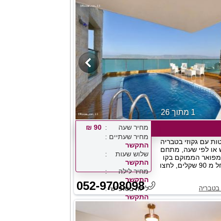
1 מתוך 26
מחיר שעה
90 ₪
מחיר שעתיים
טות עם גקוזי בטבריה
התקשר
 או לפי שעה, מתחם
שלוש שעות
ומפואר הממוקם בקו
התקשר
ראשון לכנרת. החל מ 90 שקלים, לחצו
מחיר לילה
התקשר
052-9708098
בטבריה
לילה בסופ''ש
התקשר