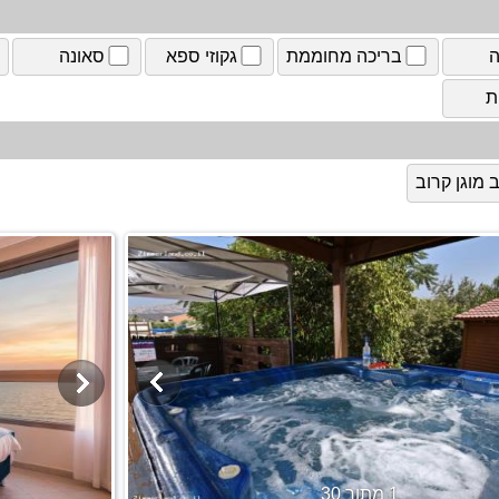
ה
בריכה מחוממת
גקוזי ספא
סאונה
ת
מוגן קרוב
1 מתוך 30