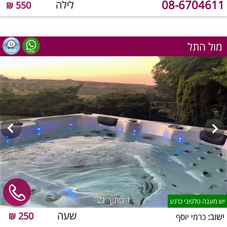
08-6704611
לילה
550 ₪
מול התל
1
מתוך 21
יש מענה טלפוני כרגע
שעה
250 ₪
ישוב:
כרמי יוסף