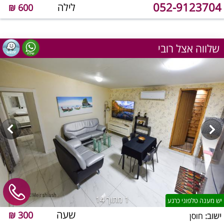
052-9123704
לילה
600 ₪
שלווה אצל רובי
1
מתוך 14
יש מענה טלפוני כרגע
שעה
300 ₪
ישוב:
חוסן