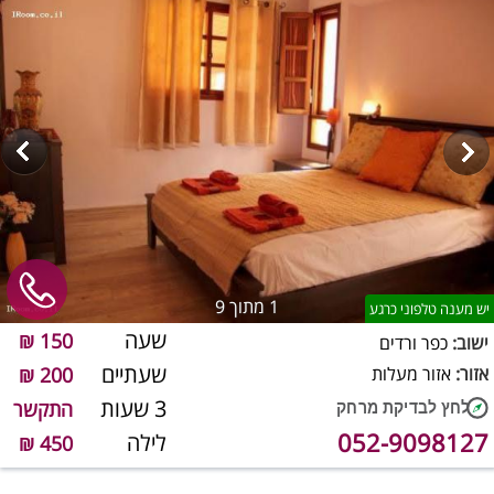
1
מתוך 9
יש מענה טלפוני כרגע
שעה
150 ₪
ישוב:
כפר ורדים
שעתיים
אזור:
אזור מעלות
200 ₪
3 שעות
התקשר
052-9098127
לילה
450 ₪