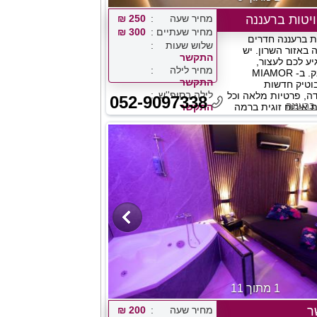
מחיר שעה
250 ₪
מחיר שעתיים
300 ₪
וויטות ברעננה חדרים
שלוש שעות
באזור השרון. יש
התקשר
ע לכם לעצור,
מחיר לילה
להתנתק ולהתפנק. ב- MIAMOR
התקשר
וטיק חדשות
לילה בסופ''ש
ה, פרטיות מלאה וכל
052-9097338
ברעננה
ת אירוח זוגית ברמה
התקשר
1 מתוך 11
ר
מחיר שעה
200 ₪