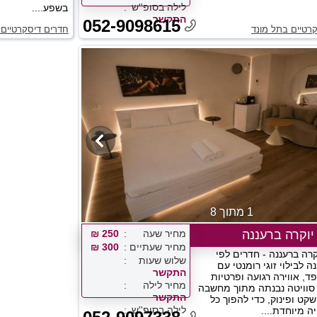
לילה בסופ''ש
בשפע....
התקשר
052-9098615
רטיים בתל מונד
חדרים דיסקרטיים 
1 מתוך 8
 יוקרה ברעננה
מחיר שעה
250 ₪
מחיר שעתיים
300 ₪
קרה ברעננה - חדרים לפי
שלוש שעות
 לבילוי זוגי רומנטי עם
התקשר
ד, אווירה רגועה ופרטיות
מחיר לילה
סוויטה נבנתה מתוך מחשבה
התקשר
שקט ופינוק, כדי להפוך כל
לילה בסופ''ש
יה מיוחדת....