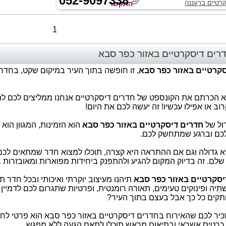
052-9097338
רטיים ברעננה
התקשר
1
רים דיסקרטיים באזור כפר סבא
קרטיים באזור כפר סבא
, זו חופשה בתוך העיר במיקום שקט, בחדרים
לא הכרתם את הקונספט של חדרים דיסקרטיים אנחנו ממליצים לכם לה
רוב או אפילו עכשיו! זה יעשה לכם את היום!
דול של
חדרים דיסקרטיים באזור כפר סבא
הוא הזמינות, המגוון הוא 
כם וברגע שמתחשק לכם.
יא גדולה וגם אם ההתראה היא קצרה, תוכלו למצוא חדר שמתאים לכם
 שלם. זה בדיוק המקום להגיע ולהתפנק ביחידות מפוארות ומאובזרות
סקרטיים באזור כפר סבא
תיהנו מעיצוב יוקרתי ואיכותי ובכל חדר
יה ופינוקים טעימים, תאורה רומנטית, ופרטיות שתגרום לכם לדמיין 
קים כל כך אבל בעצם בתוך העיר?
זכיר לכם שהאירוח בחדרים דיסקרטיים באזור כפר סבא הוא פרטי לחלו
כרטיס אשראי ובתיאום מראש תוכלו לתאם הגעה ללא מפגש.