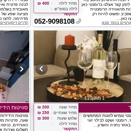
מחיר לילה
400 ₪
לזמן קצר אצלנו ברומנטי כאן
לגינה פרטית ואי
לילה בסופ''ש
נות מהאווירה הרומנטית
מאובזרת בשלמות
ביב ופשוט להיות רק
התקשר
מציעה שפע של פר
 כאן....
מדהימה, לחצו כאן
052-9098108
קרטיים בכפר סבא
חדרים דיסקרטיים
1 מתוך 11
מחיר שעה
200 ₪
סוויטות הידי
מחיר שעתיים
250 ₪
נטי וגמיש לזוגות המחפשים
סוויטות הידידות 
שלוש שעות
300 ₪
 רומנטי ושקט לבילוי זוגי
שעה, פרטיות מל
מחיר לילה
אזור נתניה והשרון....
האורחים, כניסה 
התקשר
תשלום ושירות אנ