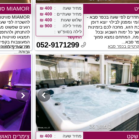
יט
מחיר שעה
400 ₪
MIAMOR סוויטות ברעננה
מחיר שעתיים
400 ₪
ט חדרים לפי שעה בכפר סבא -
MIAMOR ס
שלוש שעות
400 ₪
י ומפנק לבילוי יוצא דופן
להשכרה לפי שעה 
מחיר לילה
900 ₪
בת הזוג, מחכה לכם בזמינות
רגעים שפשוט מגי
לילה בסופ''ש
ך כל ימות השבוע ובכל
מה, המתחם נמצא סמוך
התקשר
תמצאו סוויטות ב
ר סבא...
המעוצבות בקפיד
052-9171299
קרטיים בכפר סבא
חדרים דיסקרטיים 
מה שצריך לחוויי
גבוהה....
1 מתוך 36
 שקט
מחיר שעה
400 ₪
צימרים האוש