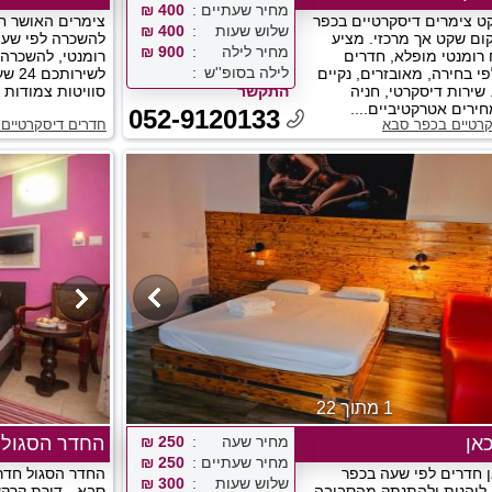
מחיר שעתיים
400 ₪
ט צימרים דיסקרטיים בכפר
צימרים האושר ח
שלוש שעות
400 ₪
ום שקט אך מרכזי. מציע
להשכרה לפי שעה 
מחיר לילה
900 ₪
 רומנטי מופלא, חדרים
רומנטי, להשכרה 
לילה בסופ''ש
פי בחירה, מאובזרים, נקיים
לשיר
 שירות דיסקרטי, חניה
התקשר
סוויטות צמודות 
ירים אטרקטיביים....
052-9120133
קרטיים בכפר סבא
חדרים דיסקרטיים 
1 מתוך 22
אן
מחיר שעה
250 ₪
החדר הסגול
מחיר שעתיים
250 ₪
ן חדרים לפי שעה בכפר
החדר הסגול חדר
שלוש שעות
300 ₪
 ליהנות ולהתנתק מהסביבה
סבא - דירת קרקע