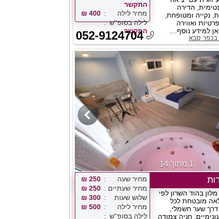
התקשר
נטימית, הדירה
מחיר לילה
400 ₪
, נקייה ומטופחת,
לילה בסופ''ש
טיות ואווירה
 למידע נוסף....
התקשר
052-9124704
 בכפר סבא
1 מתוך 14
דות
מחיר שעה
250 ₪
מחיר שעתיים
250 ₪
מלון בהוד השרון לפי
שלוש שעות
300 ₪
אה מובטחת לכל
מחיר לילה
500 ₪
דרך שער חשמלי,
לילה בסופ''ש
ונימיים, חניה צמודה