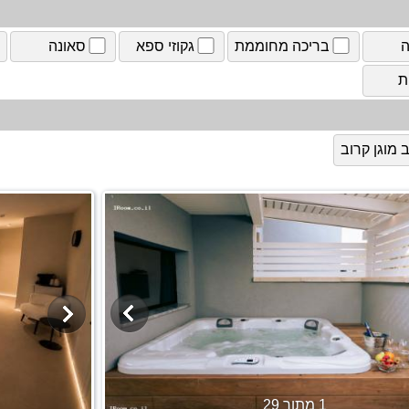
ה
בריכה מחוממת
גקוזי ספא
סאונה
ת
מוגן קרוב
1 מתוך 29