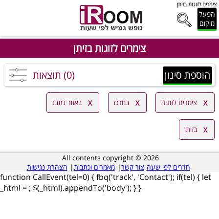
צימרים לזוגות בזיתן
הפעל
מיקום
צימרים לזוגות בזיתן
הוספת סינון
(0) תוצאות
צימרים לזוגות
במרכז
באזור נתבג
בזיתן
All contents copyright © 2026
חדרים לפי שעה
צור קשר
|
מאמרים וכתבות
|
הצהרת נגישות
function CallEvent(tel=0) { fbq('track', 'Contact'); if(tel) { let
_html =
; $(_html).appendTo('body'); } }