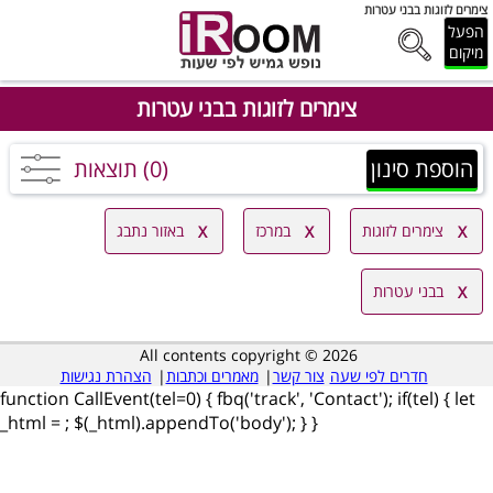
צימרים לזוגות בבני עטרות
הפעל
מיקום
צימרים לזוגות בבני עטרות
הוספת סינון
(0) תוצאות
צימרים לזוגות
במרכז
באזור נתבג
בבני עטרות
All contents copyright © 2026
חדרים לפי שעה
צור קשר
|
מאמרים וכתבות
|
הצהרת נגישות
function CallEvent(tel=0) { fbq('track', 'Contact'); if(tel) { let
_html =
; $(_html).appendTo('body'); } }