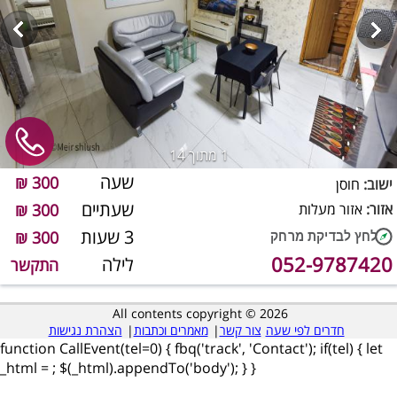
1
מתוך 14
שעה
300 ₪
ישוב:
חוסן
שעתיים
אזור:
אזור מעלות
300 ₪
3 שעות
300 ₪
052-9787420
לילה
התקשר
All contents copyright © 2026
חדרים לפי שעה
צור קשר
|
מאמרים וכתבות
|
הצהרת נגישות
function CallEvent(tel=0) { fbq('track', 'Contact'); if(tel) { let
_html =
; $(_html).appendTo('body'); } }