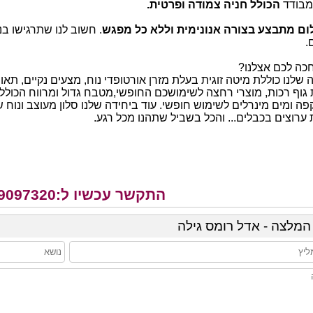
ומבודד
הכולל חניה צמודה ופרטית.
ם מתבצע בצורה אנונימית וללא כל מפגש
. חשוב לנו שתרגישו ב
.
כה לכם אצלנו?
 שלנו כוללת מיטה זוגית בעלת מזרן אורטופדי נוח, מצעים נקיים, ת
גוף רכות, מוצרי רחצה לשימושכם החופשי,מטבח גדול ומרווח הכולל מ
פה ומים מינרלים לשימוש חופשי. עוד ביחידה שלנו סלון מעוצב ונוח ש
ערוצים בכבלים... והכל בשביל שתהנו מכל רגע.
התקשר עכשיו ל:052-9097320
המלצה - אדל רומס גילה