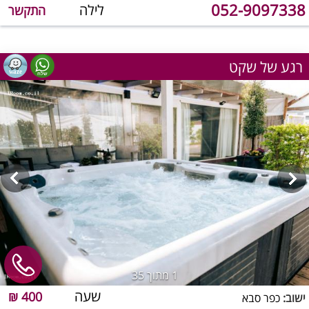
052-9097338
לילה
התקשר
רגע של שקט
1
מתוך 35
שעה
400 ₪
ישוב:
כפר סבא