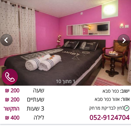
1
מתוך 10
שעה
200 ₪
ישוב:
כפר סבא
שעתיים
אזור:
אזור כפר סבא
200 ₪
3 שעות
התקשר
052-9124704
לילה
400 ₪