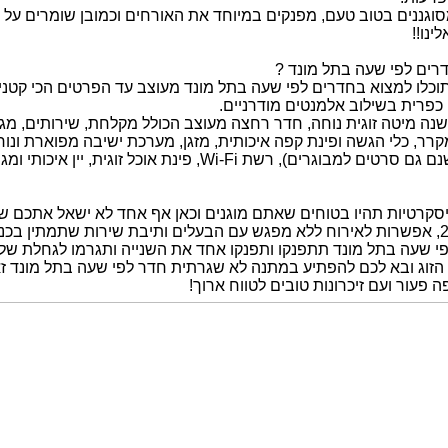
גננים בטוב טעם, מפנקים במיוחד את האורחים וכמובן שומרים על דיס
ינו!!
רים לפי שעה בתל מונד ?
וכלו למצוא בחדרים לפי שעה בתל מונד מעוצב עד הפרטים הכי קטנים,
כפרית בשילוב אלמנטים מודרניים.
נה מיטה זוגית נוחה, חדר רחצה מעוצב הכולל מקלחת, שירותים, מגב
קרר, כלי הגשה ופינת קפה איכותית, מזגן, מערכת ישיבה מפוארת ונ
למבוגרים), רשת Wi-Fi, פינת אוכל זוגית, יין איכותי ומגוון פינוקים..
סקרטיות תהיו בטוחים שאתם מוגנים וכאן אף אחד לא ישאל אתכם שאל
י שעה בתל מונד תתפנקו ותפנקו אחד את השנייה ותגרמו לגחלת שלכ
 הזוג ובא לכם להפתיע במתנה לא שגרתית חדר לפי שעה בתל מונד 
ה פעור ועם זיכרונות טובים לטווח ארוך!