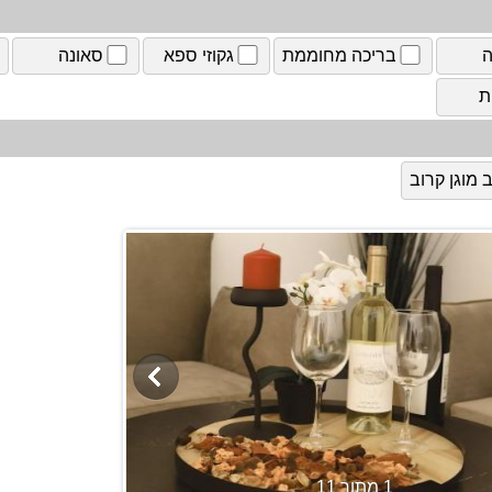
ה
בריכה מחוממת
גקוזי ספא
סאונה
ת
מוגן קרוב
1 מתוך 11