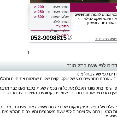
מחיר שעה
200 ₪
מחיר שעתיים
250 ₪
נטי וגמיש לזוגות המחפשים
שלוש שעות
300 ₪
 רומנטי ושקט לבילוי זוגי
מחיר לילה
אזור נתניה והשרון....
התקשר
לילה בסופ''ש
התקשר
052-9098615
שעה בתל מונד
1
רים לפי שעה בתל מונד
ים לפי שעה בתל מונד
ם שאנחנו מחפשים רגע של שקט, קצת שלווה שתלווה את חיינו ותמלא 
י שעה בתל מונד תקבלו את כל זה בכמה שעות בלבד ואם כבר מדברי
אין כמו לנצל אותה בחדרים מעוצבים, קסומים, מצוידים עד הפרטים ה
ושלם של נופש מפנק ומקום שקט זה מה שעושה את האירוח במגוון חד
ות ממגוון רחב של צימרים לפי שעה מאובזרים ומעוצבים המתאימים במ
פרעות.