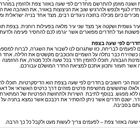
ושונה מוזמן להתרשם מחדרים לפי שעה באזור צפת ולהזמין במהרה 
דיו לגוף ולנפש ולהרגיש שוב את הניצוצות באוויר, את האהבה ואת
כירים כיום מכילה בתוכה ניגודים רבים, מצד אחד בנייה ישראלית ומו
יר גשמית ושקטה אך מצד שני עיר מלאה בפעילות רוחנית. בצפת תוכל
פשוטת ועד לחדרים מפוארים אשר יגרמו לכם להחסיר פעימה ולדעת
חדרים לפי שעה בצפת
קים לפעמים לבריחה, כזו שתגרום לנו לשבור את השגרה, לברוח למספ
כשהירח כבר נתלה על השמיים והכוכבים מקשטים את הלילה. אחד ה
 אשר תעזור ותכוון אתכם למציאת החדר המושלם עבורכם.
נות הכי חשובים בחדרים לפי שעה בצפת הוא הדיסקרטיות. תוכלו ל
לאלו שחוששים מחשיפת פרטים מזהים דרך כרטיס האשראי אל דאג
ללא מפגש. בנוסף לתיבת השירות ולתחושת הפרטיות של המתארחים 
ר. ישנם חדרים אשר ניתן להסתיר את רכבכם אשר נמצא בחניה על ידי 
תם בסביבה.
 שעה באזור צפת – לפעמים צריך לעשות מעט ולקבל כל כך הרבה.