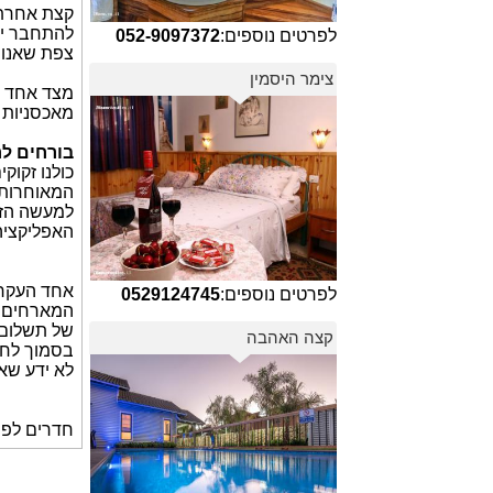
קצת אחרת 
להתחבר יח
לפרטים נוספים:
052-9097372
צפת שאנו מ
צימר היסמין
מצד אחד ע
מאכסניות 
בורחים ל
כולנו זקו
המאוחרות 
האפליקציה
אחד העקרו
לפרטים נוספים:
0529124745
המארחים ו
של תשלום 
קצה האהבה
בסמוך לחד
לא ידע שא
חדרים לפי