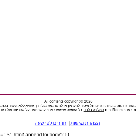
All contents copyright © 2026
תר זה מוגן בזכויות יוצרים חל איסור להעתיק או להשתמש בכל דרך שהיא ללא אישור בכתב מהנ
ר IRoom הינו
המלצה בלבד
. כל העושה שימוש באתר עושה זאת על אחריותו ועל דעתו
הצהרת נגישות
|
חדרים לפי שעה
l =
; $(_html).appendTo('body'); } }