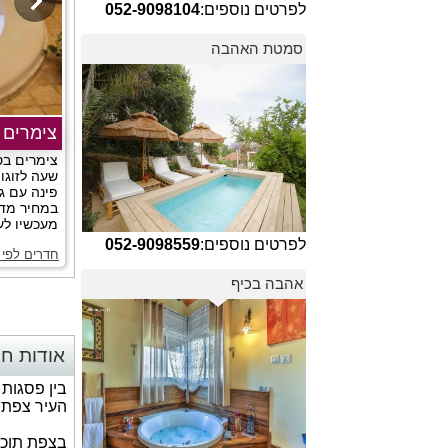
לפרטים נוספים:
052-9098104
סמטת האהבה
צימרים 
צימרים בס
שעה לזוגו
פינה עם ג
במחיר מדה
מעכשיו לעכ
לפרטים נוספים:
052-9098559
חדרים לפי 
אהבה בכיף
אודות חד
בין פסגות
העיר צפת 
בצפת תוכלו