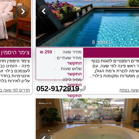
1 מתוך 8
מחיר שעה
250 ₪
צימר היסמין
מחיר שעתיים
ים רומנטיים לזוגות בנוף
צימר היסמין חד
התקשר
ר ראש פינה לפי שעה, עם
פינה - הזמינו כב
שלוש שעות
שימה לכנרת ורמת הגולן,
לעצמכם בילוי זוג
התקשר
ן מסעדות ומקומות בילוי!...
אינטימיות בחדרי
מחיר לילה
עליון לאירוח בלתי
התקשר
052-9172919
 שעה בצפת
לילה בסופ''ש
חדרים לפי שעה ב
התקשר