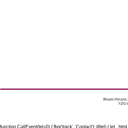
הלת IRoom
 בלבד.
function CallEvent(tel=0) { fbq('track', 'Contact'); if(tel) { let _htm