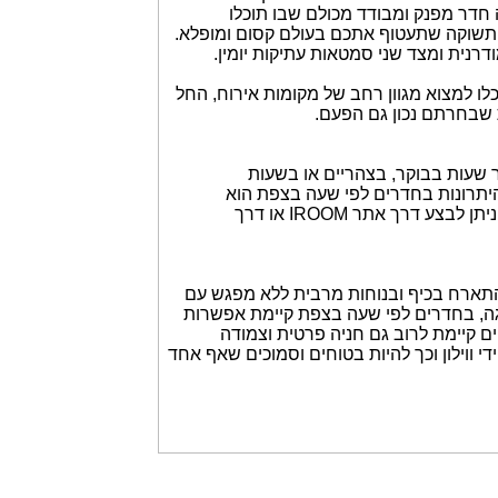
חדר מפנק ומבודד מכולם שבו תוכלו
 התשוקה שתעטוף אתכם בעולם קסום ומופלא.
דרנית ומצד שני סמטאות עתיקות יומין.
ו למצוא מגוון רחב של מקומות אירוח, החל
 שבחרתם נכון גם הפעם.
ר שעות בבוקר, בצהריים או בשעות
יתרונות בחדרים לפי שעה בצפת הוא
למעשה הזמינות הגבוהה, תוכלו להזמין חדר בכל שעה ולכל מטרה, את ההזמנה ניתן לבצע דרך אתר IROOM או דרך
התארח בכיף ובנוחות מרבית ללא מפגש עם
ה, בחדרים לפי שעה בצפת קיימת אפשרות
קיימת לרוב גם חניה פרטית וצמודה
ווילון וכך להיות בטוחים וסמוכים שאף אחד