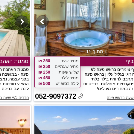
1 מתוך 15
יף
מחיר שעה
250 ₪
סמטת האהב
מחיר שעתיים
250 ₪
 צימרים בראש פינה לפי
סמטת האהבה חד
שלוש שעות
250 ₪
זוגי בגליל עליון בראש פינה
פינה - במושבה 
מחיר לילה
450 ₪
אתכם לחווית בילוי בלתי
בפני עצמה, נמצא
לילה בסופ''ש
500 ₪
סקרטיות מוחלטת ובפרטיות
המציע סוויטות מ
זה במחירים מעולים!...
לינה. עם בריכה וג
052-9097372
שעה בראש פינה
חדרים לפי שעה ב