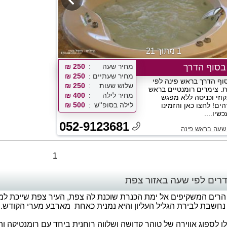
1 מתוך 21
בסוף הדרך
מחיר שעה
250 ₪
מחיר שעתיים
250 ₪
וף הדרך בראש פינה לפי
שלוש שעות
250 ₪
ת. צימרים רומנטיים בראש
מחיר לילה
400 ₪
קוזי וכניסה ללא מפגש
לילה בסופ''ש
500 ₪
ים! לחצו כאן והזמינו
שיו....
052-9123681
שעה בראש פינה
1
רים לפי שעה באזור צפת
 הרים המשקיפים אל ימת הכנרת שוכנת לה צפת, העיר צפת שייכת למחו
נחשבת לבירת הגליל העליון והיא נמנית כאחת מארבע מערי הקודש.
 לספוג אווירה של טוהר קדושה ושלווה רוחנית ביחד עם רומנטיקה והת