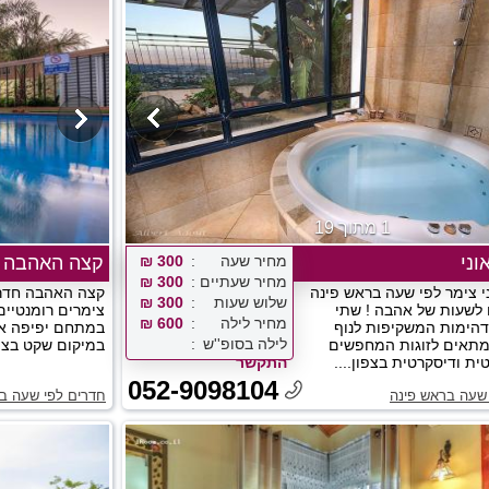
1 מתוך 19
וני
מחיר שעה
300 ₪
קצה האהבה
מחיר שעתיים
300 ₪
ני צימר לפי שעה בראש פינה
קצה האהבה חדרי
שלוש שעות
300 ₪
לשעות של אהבה ! שתי
צימרים רומנטיים
מחיר לילה
600 ₪
דהימות המשקיפות לנוף
במתחם יפיפה א
לילה בסופ''ש
מתאים לזוגות המחפשים
במיקום שקט בצפת
ית ודיסקרטית בצפון....
התקשר
052-9098104
שעה בראש פינה
חדרים לפי שעה ב