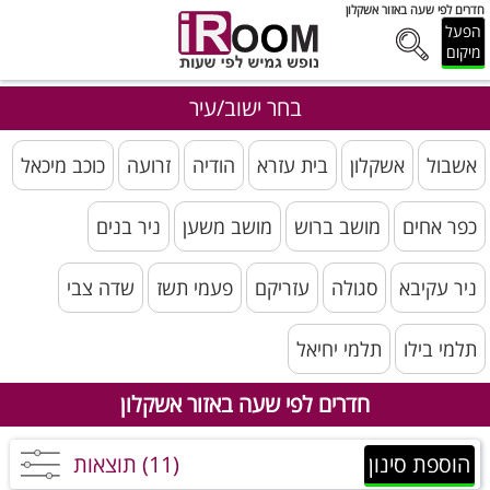
חדרים לפי שעה באזור אשקלון
הפעל
מיקום
בחר ישוב/עיר
אשבול
אשקלון
בית עזרא
הודיה
זרועה
כוכב מיכאל
כפר אחים
מושב ברוש
מושב משען
ניר בנים
ניר עקיבא
סגולה
עזריקם
פעמי תשז
שדה צבי
תלמי בילו
תלמי יחיאל
חדרים לפי שעה באזור אשקלון
הוספת סינון
(11) תוצאות