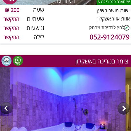
1
מתוך 18
יש מענה טלפוני כרגע
שעה
200 ₪
ישוב:
מושב משען
שעתיים
אזור:
אזור אשקלון
התקשר
3 שעות
התקשר
052-9124079
לילה
התקשר
צימר במרינה באשקלון