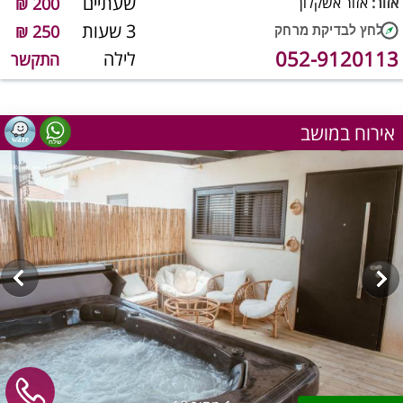
שעתיים
אזור:
אזור אשקלון
200 ₪
3 שעות
250 ₪
052-9120113
לילה
התקשר
אירוח במושב