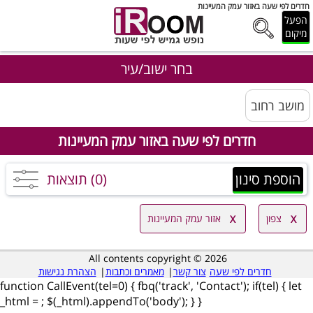
חדרים לפי שעה באזור עמק המעיינות
הפעל
מיקום
בחר ישוב/עיר
מושב רחוב
חדרים לפי שעה באזור עמק המעיינות
הוספת סינון
(0) תוצאות
צפון
אזור עמק המעיינות
All contents copyright © 2026
חדרים לפי שעה
צור קשר
|
מאמרים וכתבות
|
הצהרת נגישות
function CallEvent(tel=0) { fbq('track', 'Contact'); if(tel) { let
_html =
; $(_html).appendTo('body'); } }