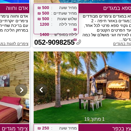
ספא במגדים
מחיר שעה
500 ₪
אדם וחווה
מחיר שעתיים
500 ₪
 במגדים צימרים מבודדים
אדם וחווה צימרי
שלוש שעות
500 ₪
לפי שעה במגדים באזור חיפה - 2
צימרים יוקרתיים
מחיר לילה
1200
 גקוזי ספא פרטי לכל אחד,
עם בריכת שחייה 
₪
עד הפרטים הקטנים
במרחק הליכה מהי
לילה בסופ''ש
1400
 לאירוח זוגי מושלם של כמה
ים!...
₪
052-9098255
גות במגדים
צימרים לזוגות במג
1 מתוך 19
ץ בכפר
מחיר שעה
250 ₪
צימר מגדים