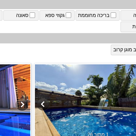
ה
בריכה מחוממת
גקוזי ספא
סאונה
ת
מוגן קרוב
1 מתוך 26