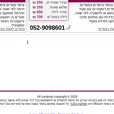
מחיר שעתיים
250 ₪
בכפר צימרים במגדים,
צימר מגדים צימר
שלוש שעות
250 ₪
ים רומנטיים עם גקוזי
חיפה לפי שעה או
מחיר לילה
650 ₪
ופש או להשכרה לפי שעה,
הכרמל ממוקם מ
לילה בסופ''ש
700 ₪
ודדות עם מתחם פרטי
מגדים בו תמצאו
חצו למידע נוסף!...
ורומנטיות הפזו
ופסטורלי......
052-9098601
גות במגדים
צימרים לזוגות במג
1
All contents copyright © 2026
תר זה מוגן בזכויות יוצרים חל איסור להעתיק או להשתמש בכל דרך שהיא ללא אישור בכתב מהנ
ר IRoom הינו
המלצה בלבד
. כל העושה שימוש באתר עושה זאת על אחריותו ועל דעתו