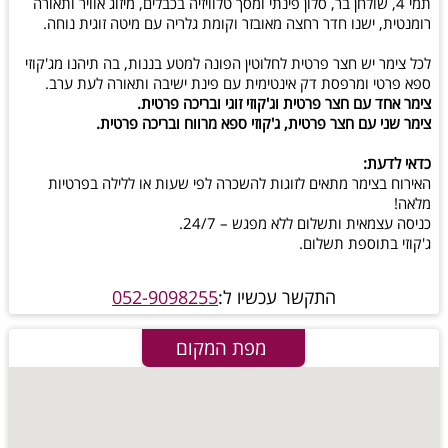
תמי 4, שולחן בר, סלון פינתי ומסך טלוויזיה בכבלים, מיזוג אוויר ותאורה
רומנטית, ישנו חדר רחצה מאובזר וקומת גלריה עם מיטה זוגית נוחה.
לכל צימר יש חצר פרטית לחלוטין הפונה למטע בננות, בה תיהנו מג'קוזי
ספא פרטי ומרפסת דק אינטימית עם פינת ישיבה ותאורה לעת ערב.
צימר אחד עם חצר פרטית וג'קוזי זוגי ובריכה פרטית.
צימר שני עם חצר פרטית, ג'קוזי ספא מרווח ובריכה פרטית.
כדאי לדעת:
האירוח בצימר מתאים לזוגות להשכרה לפי שעות או ללילה בפרטיות
מלאה!
כניסה עצמאית ותשלום ללא מפגש – 24/7.
ג'קוזי בתוספת תשלום.
התקשר עכשיו ל:
052-9098255
מפת המקום