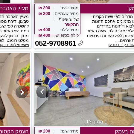
ק
מחיר שעה
200 ₪
מעיין האהבה
מחיר שעתיים
200 ₪
חדרים לפי שעה בקרית
מעיין האהבה חד
שלוש שעות
ו מזמינים אתכם הזוגות
טבעון, דירת נופ
התקשר
בוא וליהנות בחדרים
להשכרה לפי שעה 
מחיר לילה
400 ₪
לאי אהבה לפי שעה באזור
רמת ישי באזור מ
לילה בסופ''ש
400 ₪
איכות ללא פשרות ופרטיות
מתוך הרצון להענ
רחים....
מפלט רומנטי לש
052-9708961
ות בקרית טבעון
צימרים לזוגות בקר
בשניים!...
1 מתוך 13
ם בעמק
מחיר שעה
200 ₪
העמק הקסום