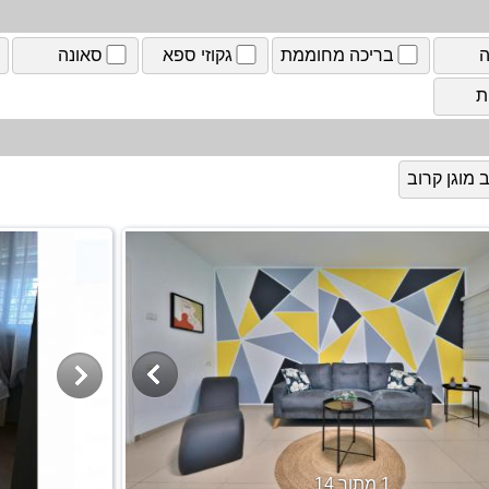
ה
בריכה מחוממת
גקוזי ספא
סאונה
ת
מוגן קרוב
1 מתוך 14