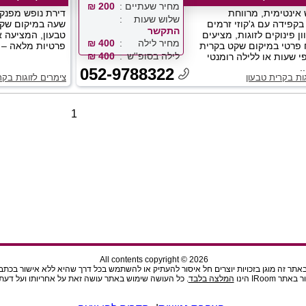
מחיר שעתיים
200 ₪
 אינטימית, מרווחת
דירת נופש מפנקת
שלוש שעות
בקפידה עם ג'קוזי זרמים
שעה במיקום שקט
התקשר
ון פינוקים לזוגות, מציעים
טבעון, המציעה א
מחיר לילה
400 ₪
 פרטי במיקום שקט בקרית
פרטיות מלאה – 24/7!...
לילה בסופ''ש
400 ₪
י שעות או ללילה רומנטי
.
052-9788322
ות בקרית טבעון
צימרים לזוגות בקר
1
All contents copyright © 2026
תר זה מוגן בזכויות יוצרים חל איסור להעתיק או להשתמש בכל דרך שהיא ללא אישור בכתב מהנ
ר IRoom הינו
המלצה בלבד
. כל העושה שימוש באתר עושה זאת על אחריותו ועל דעתו