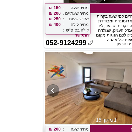
מחיר שעה
150 ₪
מחיר שעתיים
200 ₪
רים לפי שעה בקרית
שלוש שעות
250 ₪
ש רומנטית ומבודדת
מחיר לילה
400 ₪
בקריית טבעון, ליד
לילה בסופ''ש
גדל העמק, שנולדה
יק לכם הזוגות מקום
התקשר
עות של אהבה
052-9124299
ית טבעון
1 מתוך 15
מחיר שעה
200 ₪