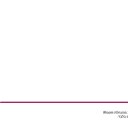
הלת IRoom
 בלבד.