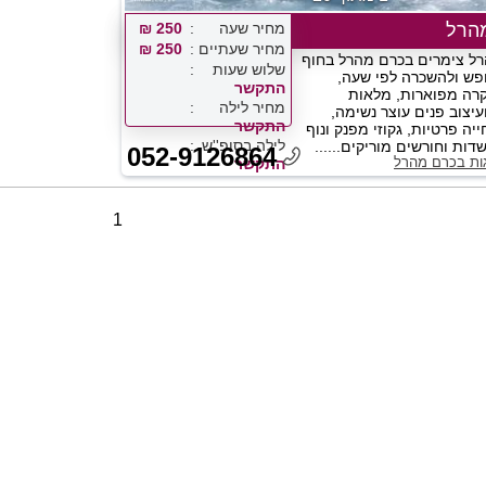
הרל
מחיר שעה
250 ₪
מחיר שעתיים
250 ₪
ל צימרים בכרם מהרל בחוף
שלוש שעות
פש ולהשכרה לפי שעה,
התקשר
וקרה מפוארות, מלאות
מחיר לילה
עיצוב פנים עוצר נשימה,
התקשר
יה פרטיות, גקוזי מפנק ונוף
לילה בסופ''ש
ות וחורשים מוריקים......
052-9126864
גות בכרם מהרל
התקשר
1