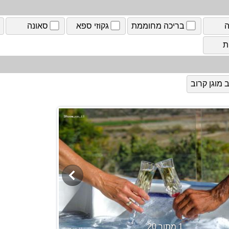
ה
בריכה מחוממת
גקוזי ספא
סאונה
ת
מוגן קרוב
1 מתוך 20