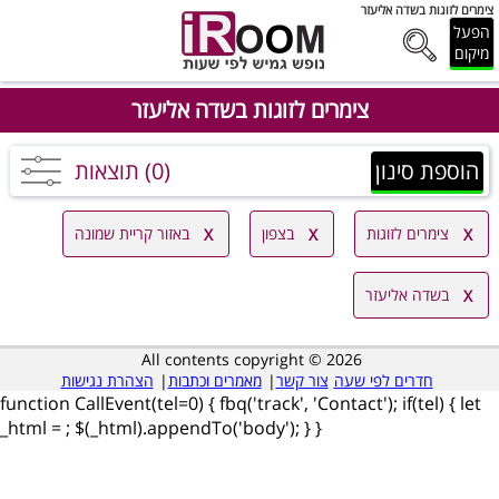
צימרים לזוגות בשדה אליעזר
הפעל
מיקום
צימרים לזוגות בשדה אליעזר
הוספת סינון
(0) תוצאות
צימרים לזוגות
בצפון
באזור קריית שמונה
בשדה אליעזר
All contents copyright © 2026
חדרים לפי שעה
צור קשר
|
מאמרים וכתבות
|
הצהרת נגישות
function CallEvent(tel=0) { fbq('track', 'Contact'); if(tel) { let
_html =
; $(_html).appendTo('body'); } }