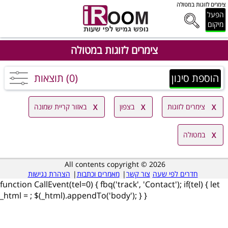
צימרים לזוגות במטולה
הפעל
מיקום
צימרים לזוגות במטולה
הוספת סינון
(0) תוצאות
צימרים לזוגות
בצפון
באזור קריית שמונה
במטולה
All contents copyright © 2026
חדרים לפי שעה
צור קשר
|
מאמרים וכתבות
|
הצהרת נגישות
function CallEvent(tel=0) { fbq('track', 'Contact'); if(tel) { let
_html =
; $(_html).appendTo('body'); } }