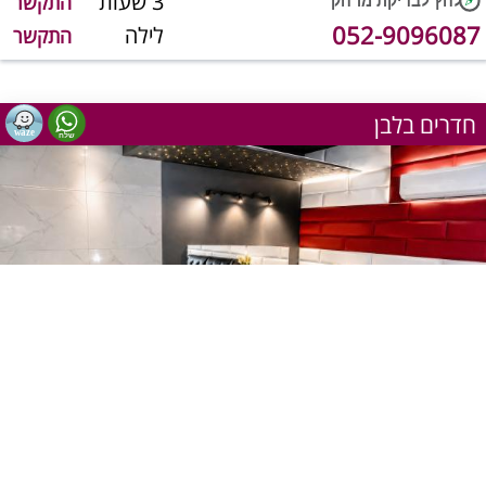
3 שעות
התקשר
052-9096087
לילה
התקשר
חדרים בלבן
1
מתוך 9
שעה