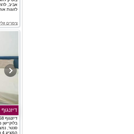
אביב, לרג
לזוגות אוה
צימרים זול
דיזנגוף 68
בלוקיישן 
סנטר, נמצ
המ