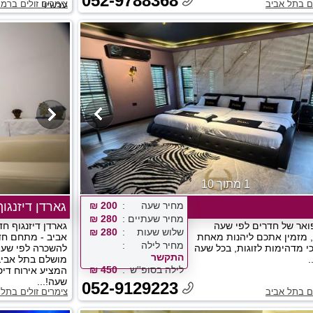
052-9788368
ים בתל אביב
צימרים זולים ברמת
עכשיו!...
1 מתוך 10
מחיר שעה
200 ₪
גארדן דיזנגוף
מחיר שעתיים
280 ₪
אר של חדרים לפי שעה
גארדן דיזנגוף ח
שלוש שעות
280 ₪
 מזמין אתכם ליהנות מאחת
אביב - מתחם חד
מחיר לילה
כי מדהימות לזוגות, בכל שעה
להשכרה לפי שעה
התקשר
.
מושלם בתל אביב 
לילה בסופ''ש
450 ₪
המציע אירוח דיס
שעה!...
052-9129223
ים בתל אביב
צימרים זולים בתל 