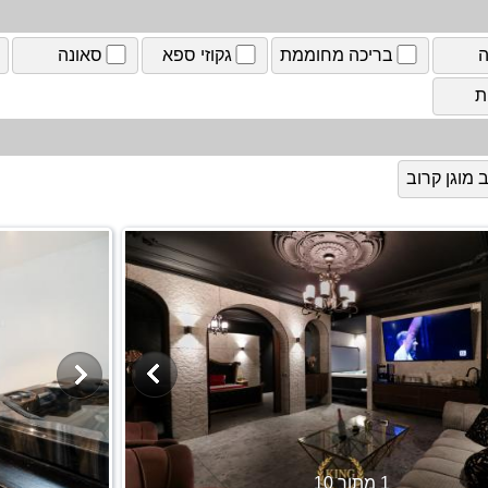
ה
בריכה מחוממת
גקוזי ספא
סאונה
ת
מוגן קרוב
1 מתוך 10