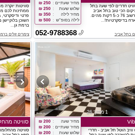
מחיר שעתיים
250 ₪
וויט חדרים לפי שעה בתל
סוויטות יוקרה מפ
שלוש שעות
250 ₪
יקום הכי טוב בתל אביב
ממתינות לכם ממ
מחיר לילה
350 ₪
ברחוב בוגרשוב 76 כ-5 דקות מהים.
פרטי ודיסקרטי, 
לילה בסופ''ש
500 ₪
רח בדיסקרטיות!...
השוכן בלוקיישן 
ברמת גן...
052-9788368
ים בתל אביב
צימרים זולים ברמת
1 מתוך 26
Vib
מחיר שעה
200 ₪
סוויטה מהחל
מחיר שעתיים
200 ₪
vibe hotel וויב הוטל תל אביב - חדרי
סוויטה מהחלומו
שלוש שעות
200 ₪
גות להשכרה לפי שעה בתל
ספא בתל אביב, 