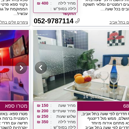
מחיר לילה
400 ₪
עים רומנטיים ומלאי תשוקה
ג'קוזי ספא פרטי
לילה בסופ''ש
בים בכל שעה....
הממוקמת על גג ב
התקשר
עכשיו!...
052-9787114
ים בתל אביב
צימרים זולים בתל 
1 מתוך 14
מחיר שעה
150 ₪
מטרו ספא
מחיר שעתיים
200 ₪
דיזנגוף 68 חדרים לפי שעה בתל אביב,
מטרו ספא- באזור
שלוש שעות
250 ₪
מושלם, ממש מול דיזנגוף
רומנטית ברמת גן
מחיר לילה
350 ₪
א מתחם אירוח מיוחד
חדשה עם חדרי אי
לילה בסופ''ש
ציע 4 חדרים לפי שעה בתל אביב
יוקרתיות להשכרה