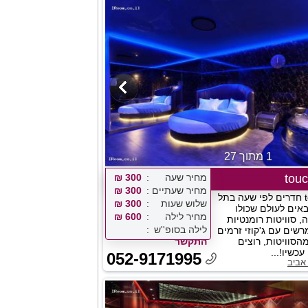
1 מתוך 27
מחיר שעה
300 ₪
מחיר שעתיים
300 ₪
מלון טוקן toucan חדרים לפי שעה בתל
שלוש שעות
300 ₪
באים לעולם שכולו
מחיר לילה
600 ₪
, סוויטות רומנטיות
לילה בסופ''ש
רשים עם ג'קוזי זרמים
סוויטות, רוצים
התקשר
כשיו!...
052-9171995
אביב