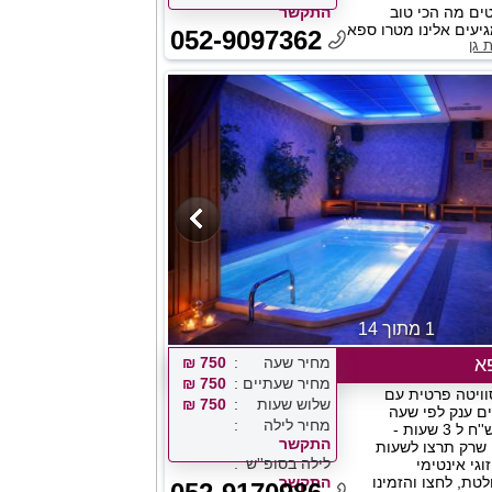
ם מה הכי טוב
התקשר
יעים אלינו מטרו ספא
052-9097362
 גן
1 מתוך 14
א
מחיר שעה
750 ₪
מחיר שעתיים
750 ₪
וויטה פרטית עם
שלוש שעות
750 ₪
ים ענק לפי שעה
מחיר לילה
ברמת גן ב 750 ש''ח ל 3 שעות -
התקשר
 שרק תרצו לשעות
לילה בסופ''ש
וגי אינטימי
טת, לחצו והזמינו
התקשר