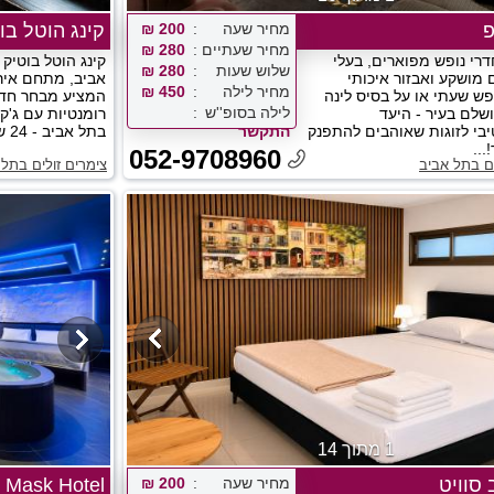
פ
מחיר שעה
200 ₪
קינג הוטל בו
מחיר שעתיים
280 ₪
דרי נופש מפוארים, בעלי
קינג הוטל בוטיק
שלוש שעות
280 ₪
 מושקע ואבזור איכותי
אביב, מתחם אירו
מחיר לילה
450 ₪
פש שעתי או על בסיס לינה
המציע מבחר חדרי
לילה בסופ''ש
שלם בעיר - היעד
רומנטיות עם ג'ק
בי לזוגות שאוהבים להתפנק
התקשר
בתל אביב - 24 שעות ביממה!...
...
052-9708960
ים בתל אביב
צימרים זולים בתל 
1 מתוך 14
 סוויט
מחיר שעה
200 ₪
Mask Hotel