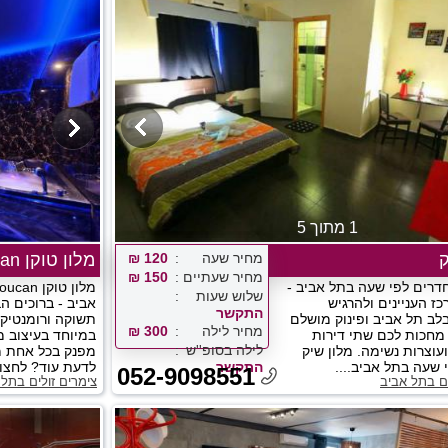
1 מתוך 5
ק
מחיר שעה
120 ₪
מלון טוקן toucan
מחיר שעתיים
150 ₪
חדרים לפי שעה בתל אביב -
שלוש שעות
ז העניינים ולהרגיש
אביב - ברוכים ה
התקשר
לב תל אביב ופינוק מושלם
תשוקה ורומנטיקה
מחיר לילה
300 ₪
חכות לכם שתי דירות
במיוחד בעיצוב מ
לילה בסופ''ש
עוצרות נשימה. מלון שיק
מפנק בכל אחת מה
 שעה בתל אביב....
התקשר
לדעת עוד? לחצו ע
052-9098551
ים בתל אביב
צימרים זולים בתל 