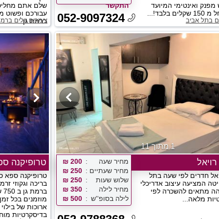
 מפנק ואינטימי המיועד
התקשר
שלם אתם מחליטי
ם בלבד!...
עבורכם ופשוט מג
052-9097324
ים בתל אביב
צימרים זולים ברמת
ברמת גן...
1 מתוך 11
רויאל
מחיר שעה
200 ₪
טרופיקנה ספ
מחיר שעתיים
250 ₪
יאל חדרים לפי שעה בתל
טרופיקנה ספא ס
שלוש שעות
250 ₪
יטה המציעה עיצוב אדריכלי
בריכה וגקוזי זרמ
מחיר לילה
350 ₪
הה מתאים להשכרה לפי
לילה בסופ''ש
500 ₪
ות מלאה...
מוזמנים בכל זמן
ארוכות של בילוי ז
בדיסקרטיות מוחל