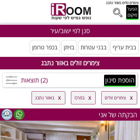
צימרים זולים באזור נתבג
הפעל
מיקום
סנן לפי ישוב/עיר
בבית עריף
בבני עטרות
בזיתן
בכפר טרומן
צימרים זולים באזור נתבג
הוספת סינון
(2) תוצאות
צימרים זולים
במרכז
באזור נתבג
הבקתה של אני