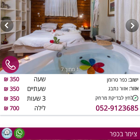
1
מתוך 7
שעה
350 ₪
ישוב:
כפר טרומן
שעתיים
אזור:
אזור נתבג
350 ₪
3 שעות
350 ₪
052-9123685
לילה
700 ₪
צימר בכפר