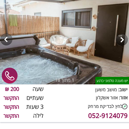
1
מתוך 18
יש מענה טלפוני כרגע
שעה
200 ₪
ישוב:
מושב משען
שעתיים
אזור:
אזור אשקלון
התקשר
3 שעות
התקשר
052-9124079
לילה
התקשר