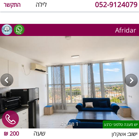
052-9124079
לילה
התקשר
Afridar
1
מתוך 4
יש מענה טלפוני כרגע
שעה
200 ₪
ישוב:
אשקלון