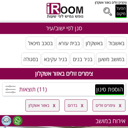
צימרים זולים באזור אשקלון
הפעל
מיקום
סנן לפי ישוב/עיר
באשבול
באשקלון
בבית עזרא
בכוכב מיכאל
במושב משען
בניר בנים
בניר עקיבא
בסגולה
צימרים זולים באזור אשקלון
הוספת סינון
(11) תוצאות
צימרים זולים
בדרום
באזור אשקלון
אירוח במושב