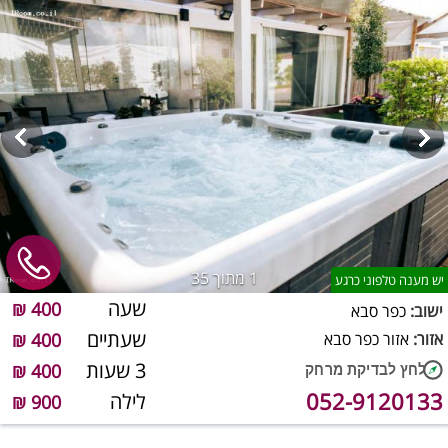
1
מתוך 35
יש מענה טלפוני כרגע
שעה
400 ₪
ישוב:
כפר סבא
שעתיים
אזור:
אזור כפר סבא
400 ₪
3 שעות
400 ₪
052-9120133
לילה
900 ₪