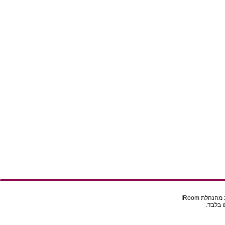
הלת IRoom
 בלבד.