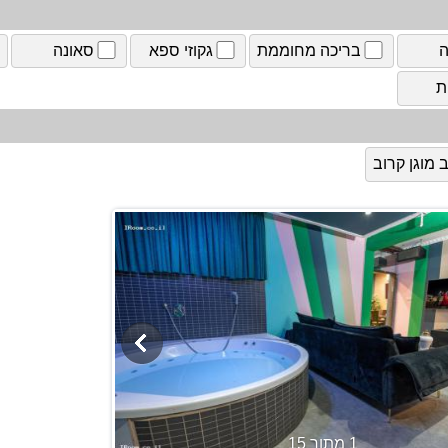
ה
בריכה מחוממת
גקוזי ספא
סאונה
ת
מוגן קרוב
1 מתוך 15