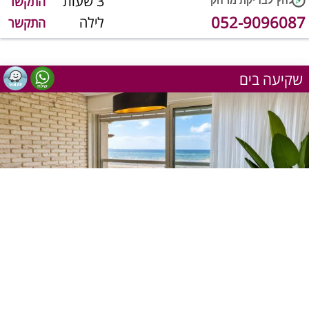
3 שעות
התקשר
052-9096087
לילה
התקשר
שקיעה בים
1
מתוך 14
יש מענה טלפוני כרגע
שעה