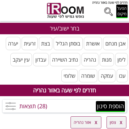
חדרים לפי שעה באזור נהריה
הפעל
מיקום
בחר ישוב/עיר
אבן מנחם
אושרת
בוסתן הגליל
בצת
זרעית
יערה
לימן
מנות
נהריה
נתיב השיירה
עבדון
עין יעקב
עכו
עמקה
שומרה
שלומי
חדרים לפי שעה באזור נהריה
הוספת סינון
(28) תוצאות
צפון
אזור נהריה