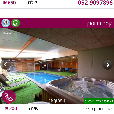
052-9097896
לילה
650 ₪
קסם בבוסתן
1
מתוך 16
יש מענה טלפוני כרגע
שעה
200 ₪
ישוב:
בוסתן הגליל