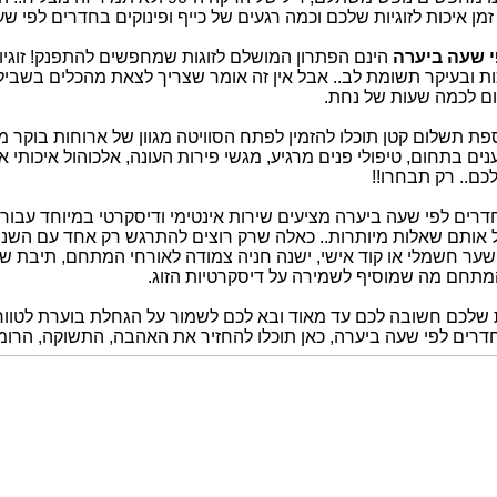
זמן איכות לזוגיות שלכם וכמה רגעים של כייף ופינוקים בחדרים לפי ש
י שעה ביערה
הינם הפתרון המושלם לזוגות שמחפשים להתפנק! זוגי
ות ובעיקר תשומת לב.. אבל אין זה אומר שצריך לצאת מהכלים בשביל
ם לכמה שעות של נחת.
פת תשלום קטן תוכלו להזמין לפתח הסוויטה מגוון של ארוחות בוקר מפנ
נים בתחום, טיפולי פנים מרגיע, מגשי פירות העונה, אלכוהול איכותי 
כם.. רק תבחרו!!
דרים לפי שעה ביערה מציעים שירות אינטימי ודיסקרטי במיוחד עבור 
 אותם שאלות מיותרות.. כאלה שרק רוצים להתרגש רק אחד עם השני לב
ער חשמלי או קוד אישי, ישנה חניה צמודה לאורחי המתחם, תיבת שיר
מתחם מה שמוסיף לשמירה על דיסקרטיות הזוג.
 שלכם חשובה לכם עד מאוד ובא לכם לשמור על הגחלת בוערת לטווח א
רים לפי שעה ביערה, כאן תוכלו להחזיר את האהבה, התשוקה, הרומנ