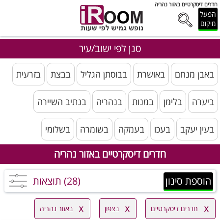
חדרים דיסקרטיים באזור נהריה
הפעל
מיקום
סנן לפי ישוב/עיר
באבן מנחם
באושרת
בבוסתן הגליל
בבצת
בזרעית
ביערה
בלימן
במנות
בנהריה
בנתיב השיירה
בעין יעקב
בעכו
בעמקה
בשומרה
בשלומי
חדרים דיסקרטיים באזור נהריה
הוספת סינון
(28) תוצאות
חדרים דיסקרטיים
בצפון
באזור נהריה