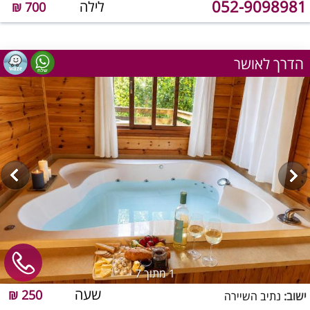
052-9098981
לילה
700 ₪
הדרך לאושר
1
מתוך 7
שעה
250 ₪
ישוב:
נתיב השיירה