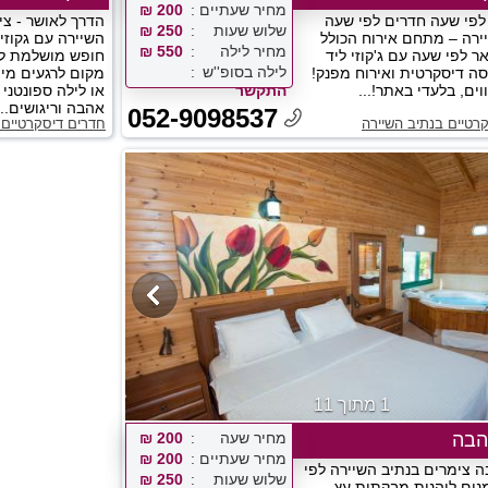
מחיר שעתיים
200 ₪
לפי שעה חדרים לפי שעה
הדרך לאושר - צי
שלוש שעות
250 ₪
ירה – מתחם אירוח הכולל
השיירה עם גקוזי,
מחיר לילה
550 ₪
ר לפי שעה עם ג'קוזי ליד
חופש מושלמת ל
לילה בסופ''ש
יסה דיסקרטית ואירוח מפנק!
מקום לרגעים מיו
ים, בלעדי באתר!...
התקשר
או לילה ספונטני
אהבה וריגושים....
052-9098537
רטיים בנתיב השיירה
חדרים דיסקרטיים 
1 מתוך 11
הבה
מחיר שעה
200 ₪
מחיר שעתיים
200 ₪
ה צימרים בנתיב השיירה לפי
שלוש שעות
250 ₪
נים ליהנות מבקתות עץ