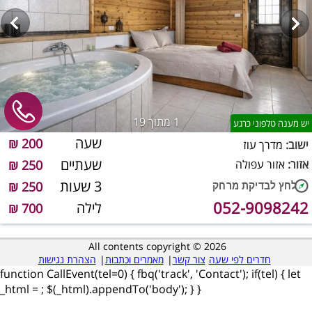
1
מתוך 19
יש מענה טלפוני כרגע
שעה
200 ₪
ישוב:
מדרך עוז
שעתיים
אזור:
אזור עפולה
250 ₪
3 שעות
250 ₪
052-9098242
לילה
700 ₪
All contents copyright © 2026
חדרים לפי שעה
צור קשר
|
מאמרים וכתבות
|
הצהרת נגישות
function CallEvent(tel=0) { fbq('track', 'Contact'); if(tel) { let
_html =
; $(_html).appendTo('body'); } }