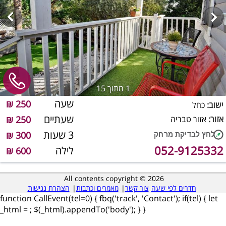
1
מתוך 15
שעה
250 ₪
ישוב:
כחל
שעתיים
אזור:
אזור טבריה
250 ₪
3 שעות
300 ₪
052-9125332
לילה
600 ₪
All contents copyright © 2026
חדרים לפי שעה
צור קשר
|
מאמרים וכתבות
|
הצהרת נגישות
function CallEvent(tel=0) { fbq('track', 'Contact'); if(tel) { let
_html =
; $(_html).appendTo('body'); } }