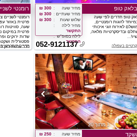
בלאק טופ
מחיר שעה
300 ₪
רומנטי לשניי
מחיר שעתיים
300 ₪
אק טופ חדרים לפי שעה
רומנטי לשניים צ
שלוש שעות
300 ₪
יוחד לזוגות רומנטיים,
פרטית באזור עפ
מחיר לילה
שלם לאירוח זוגי איכותי
שעה, סוויטות רו
התקשר
תלם ובדיסקרטיות מלאה,
פרטית במיקום נה
לילה בסופ''ש
ו!...
שדות ירוקים ופת
התקשר
פסטורלית ושקטה 
052-9121137
רטיים בעפולה
חדרים דיסקרטיים 
כבר עכשיו כאן בא
1 מתוך 20
השקד
מחיר שעה
250 ₪