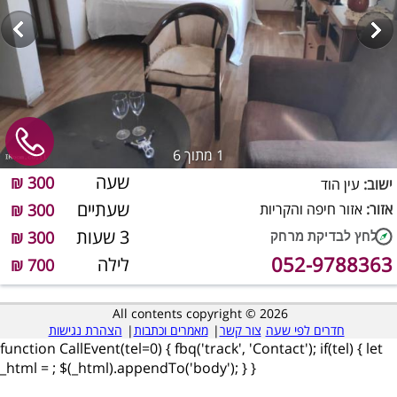
1
מתוך 6
שעה
300 ₪
ישוב:
עין הוד
שעתיים
אזור:
אזור חיפה והקריות
300 ₪
3 שעות
300 ₪
052-9788363
לילה
700 ₪
All contents copyright © 2026
חדרים לפי שעה
צור קשר
|
מאמרים וכתבות
|
הצהרת נגישות
function CallEvent(tel=0) { fbq('track', 'Contact'); if(tel) { let
_html =
; $(_html).appendTo('body'); } }